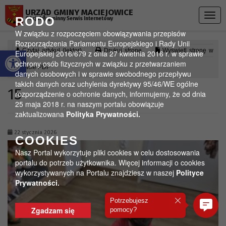
Przejdź do menu
Przejdź do stopki strony
Przejdź do głównej treści strony
URZĄD GMINY MACIEJOWICE
Togg
RODO
Oficjalny gminny Serwis Internetowy
navig
W związku z rozpoczęciem obowiązywania przepisów
Rozporządzenia Parlamentu Europejskiego i Rady Unii
Otwórz pasek narzędzi
Czytaj artykuł (lektor)
Drukuj stronę
Wyświetl stronę w
Europejskiej 2016/679 z dnia 27 kwietnia 2016 r. w sprawie
ochrony osób fizycznych w związku z przetwarzaniem
formacie PDF
danych osobowych i w sprawie swobodnego przepływu
takich danych oraz uchylenia dyrektywy 95/46/WE ogólne
15
rozporządzenie o ochronie danych, informujemy, że od dnia
25 maja 2018 r. na naszym portalu obowiązuje
zaktualizowana
Polityka Prywatności.
22 stycznia 2026
COOKIES
Nasz Portal wykorzytuje pliki cookies w celu dostosowania
portalu do potrzeb użytkownika. Więcej informacji o cookies
wykorzystywanych na Portalu znajdziesz w naszej
Polityce
Prywatności.
Potrzebujesz
Zgadzam się
pomocy?