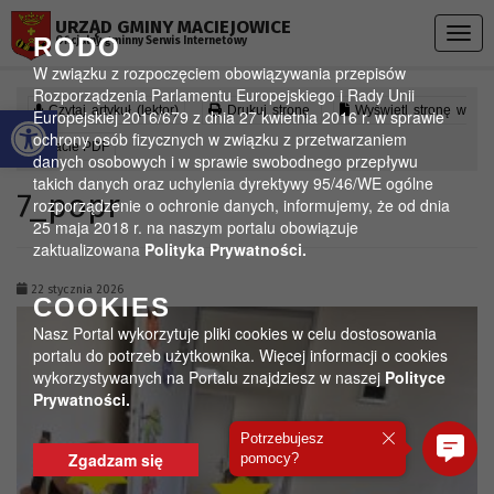
Przejdź do menu
Przejdź do stopki strony
Przejdź do głównej treści strony
URZĄD GMINY MACIEJOWICE
Togg
RODO
Oficjalny gminny Serwis Internetowy
navig
W związku z rozpoczęciem obowiązywania przepisów
Rozporządzenia Parlamentu Europejskiego i Rady Unii
Otwórz pasek narzędzi
Czytaj artykuł (lektor)
Drukuj stronę
Wyświetl stronę w
Europejskiej 2016/679 z dnia 27 kwietnia 2016 r. w sprawie
ochrony osób fizycznych w związku z przetwarzaniem
formacie PDF
danych osobowych i w sprawie swobodnego przepływu
takich danych oraz uchylenia dyrektywy 95/46/WE ogólne
7_popr
rozporządzenie o ochronie danych, informujemy, że od dnia
25 maja 2018 r. na naszym portalu obowiązuje
zaktualizowana
Polityka Prywatności.
22 stycznia 2026
COOKIES
Nasz Portal wykorzytuje pliki cookies w celu dostosowania
portalu do potrzeb użytkownika. Więcej informacji o cookies
wykorzystywanych na Portalu znajdziesz w naszej
Polityce
Prywatności.
Potrzebujesz
Zgadzam się
pomocy?