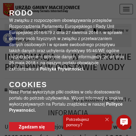
Przejdź do menu
Przejdź do stopki strony
Przejdź do głównej treści strony
URZĄD GMINY MACIEJOWICE
Togg
RODO
Oficjalny gminny Serwis Internetowy
navig
W związku z rozpoczęciem obowiązywania przepisów
Rozporządzenia Parlamentu Europejskiego i Rady Unii
Otwórz pasek narzędzi
Czytaj artykuł (lektor)
Drukuj stronę
Wyświetl stronę w
Europejskiej 2016/679 z dnia 27 kwietnia 2016 r. w sprawie
ochrony osób fizycznych w związku z przetwarzaniem
formacie PDF
danych osobowych i w sprawie swobodnego przepływu
takich danych oraz uchylenia dyrektywy 95/46/WE ogólne
INFORMACJA W SPRAWIE
rozporządzenie o ochronie danych, informujemy, że od dnia
25 maja 2018 r. na naszym portalu obowiązuje
PRZERWY W DOSTAWIE WODY
zaktualizowana
Polityka Prywatności.
COOKIES
25 października 2021
Nasz Portal wykorzytuje pliki cookies w celu dostosowania
portalu do potrzeb użytkownika. Więcej informacji o cookies
25 października 2021 r.
wykorzystywanych na Portalu znajdziesz w naszej
Polityce
Prywatności.
INFORMACJA
Potrzebujesz
pomocy?
Urząd Gminy Maciejowice informuje, że
Zgadzam się
w dniu