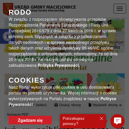
Przejdź do menu
Przejdź do stopki strony
Przejdź do głównej treści strony
URZĄD GMINY MACIEJOWICE
Togg
RODO
Oficjalny gminny Serwis Internetowy
navig
W związku z rozpoczęciem obowiązywania przepisów
Rozporządzenia Parlamentu Europejskiego i Rady Unii
Otwórz pasek narzędzi
Europejskiej 2016/679 z dnia 27 kwietnia 2016 r. w sprawie
ochrony osób fizycznych w związku z przetwarzaniem
danych osobowych i w sprawie swobodnego przepływu
takich danych oraz uchylenia dyrektywy 95/46/WE ogólne
rozporządzenie o ochronie danych, informujemy, że od dnia
25 maja 2018 r. na naszym portalu obowiązuje
zaktualizowana
Polityka Prywatności.
COOKIES
Nasz Portal wykorzytuje pliki cookies w celu dostosowania
portalu do potrzeb użytkownika. Więcej informacji o cookies
wykorzystywanych na Portalu znajdziesz w naszej
Polityce
Prywatności.
Czytaj artykuł (lektor)
Drukuj stronę
Wyświetl stronę w
formacie PDF
Potrzebujesz
Zgadzam się
pomocy?