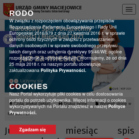
Przejdź do menu
Przejdź do stopki strony
Przejdź do głównej treści strony
URZĄD GMINY MACIEJOWICE
Togg
RODO
Oficjalny gminny Serwis Internetowy
navig
W związku z rozpoczęciem obowiązywania przepisów
Rozporządzenia Parlamentu Europejskiego i Rady Unii
Otwórz pasek narzędzi
Europejskiej 2016/679 z dnia 27 kwietnia 2016 r. w sprawie
ochrony osób fizycznych w związku z przetwarzaniem
danych osobowych i w sprawie swobodnego przepływu
takich danych oraz uchylenia dyrektywy 95/46/WE ogólne
rozporządzenie o ochronie danych, informujemy, że od dnia
25 maja 2018 r. na naszym portalu obowiązuje
zaktualizowana
Polityka Prywatności.
COOKIES
Nasz Portal wykorzytuje pliki cookies w celu dostosowania
portalu do potrzeb użytkownika. Więcej informacji o cookies
Czytaj artykuł (lektor)
Drukuj stronę
Wyświetl stronę w
wykorzystywanych na Portalu znajdziesz w naszej
Polityce
Prywatności.
formacie PDF
Już za miesiąc spis
Zgadzam się