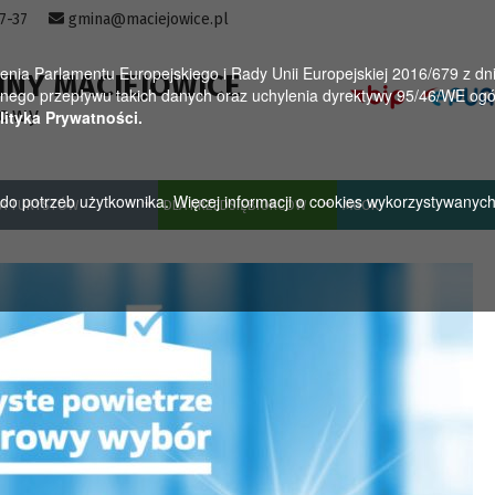
57-37
gmina@maciejowice.pl
a Parlamentu Europejskiego i Rady Unii Europejskiej 2016/679 z dnia
INY MACIEJOWICE
ego przepływu takich danych oraz uchylenia dyrektywy 95/46/WE ogól
towy
lityka Prywatności.
u do potrzeb użytkownika. Więcej informacji o cookies wykorzystywanyc
A TURYSTÓW
DLA PRZEDSIĘBIORCÓW
MGOK