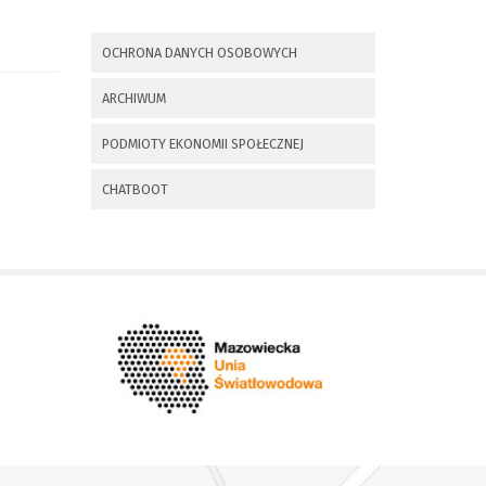
x
Nadchodzące wydarzenia:
OCHRONA DANYCH OSOBOWYCH
Invalid date
225 rocznica
ARCHIWUM
Insurekcji
Kościuszkowskiej i
PODMIOTY EKONOMII SPOŁECZNEJ
Bitwy pod
Maciejowicami oraz
XXXV Rajd
CHATBOOT
Kościuszkowski
Invalid date
Zaproszenie na spotkanie
informacyjne 28.09.2021 r.
Invalid date
ZAPROSZENIE NA
XXIX Konkurs Kapel
i Śpiewaków
Ludowych Regionów