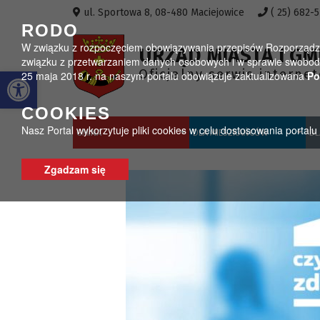
Przejdź do menu
Przejdź do stopki strony
Przejdź do głównej treści strony
ul. Sportowa 8, 08-480 Maciejowice
( 25) 682-
RODO
W związku z rozpoczęciem obowiązywania przepisów Rozporządzeni
URZĄD MIASTA I GM
związku z przetwarzaniem danych osobowych i w sprawie swobodn
Otwórz pasek narzędzi
Oficjalny serwis interne
25 maja 2018 r. na naszym portalu obowiązuje zaktualizowana
Po
COOKIES
Nasz Portal wykorzytuje pliki cookies w celu dostosowania portal
GMINA
DLA MIESZKAŃCÓW
DL
Zgadzam się