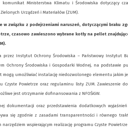
y komunikat Ministerstwa Klimatu i Środowiska dotyczący cz
 Zielonych Urządzeń i Materiałów (ZUM).
że w związku z podejrzeniami naruszeń, dotyczącymi braku z
rze, czasowo zawieszono wybrane kotły na pellet znajdujące
M).
ta przez Instytut Ochrony Środowiska – Państwowy Instytut B
m Ochrony Środowiska i Gospodarki Wodnej, na podstawie pub
et mogą umożliwiać instalację niedozwolonego elementu jakim je
 Czyste Powietrze oraz regulaminu listy ZUM. Zawieszenie do
 możliwe jest otrzymanie dofinansowania z NFOŚiGW.
nej dokumentacji oraz przedstawienia dodatkowych wyjaśnień
bywa się zgodnie z zasadami transparentności i równego tra
narzędziem wspierającym realizację programu Czyste Powietrze 