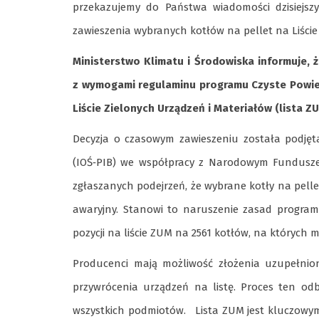
przekazujemy do Państwa wiadomości dzisiejsz
zawieszenia wybranych kotłów na pellet na Liście
Ministerstwo Klimatu i Środowiska informuje, 
z wymogami regulaminu programu Czyste Powiet
Liście Zielonych Urządzeń i Materiałów (lista ZU
Decyzja o czasowym zawieszeniu została podję
(IOŚ‐PIB) we współpracy z Narodowym Fundusze
zgłaszanych podejrzeń, że wybrane kotły na pell
awaryjny. Stanowi to naruszenie zasad programu
pozycji na liście ZUM na 2561 kotłów, na których
Producenci mają możliwość złożenia uzupełnio
przywrócenia urządzeń na listę. Proces ten od
wszystkich podmiotów. Lista ZUM jest kluczowym 