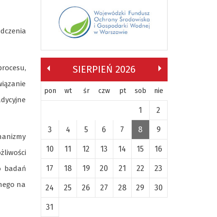
dczenia
rocesu,
SIERPIEŃ 2026
wiązanie
pon
wt
śr
czw
pt
sob
nie
adycyjne
1
2
3
4
5
6
7
8
9
hanizmy
10
11
12
13
14
15
16
żliwości
17
18
19
20
21
22
23
do badań
anego na
24
25
26
27
28
29
30
31