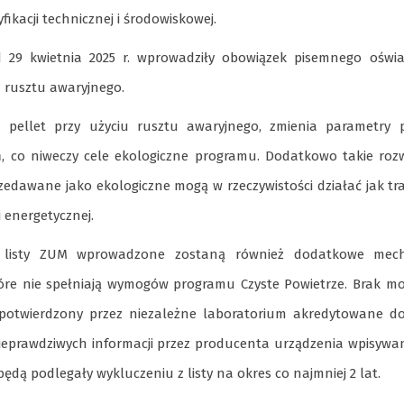
ikacji technicznej i środowiskowej.
29 kwietnia 2025 r. wprowadziły obowiązek pisemnego oświa
 rusztu awaryjnego.
 pellet przy użyciu rusztu awaryjnego, zmienia parametry p
ń, co niweczy cele ekologiczne programu. Dodatkowo takie roz
dawane jako ekologiczne mogą w rzeczywistości działać jak tr
i energetycznej.
nu listy ZUM wprowadzone zostaną również dodatkowe mec
óre nie spełniają wymogów programu Czyste Powietrze. Brak mo
ć potwierdzony przez niezależne laboratorium akredytowane 
ieprawdziwych informacji przez producenta urządzenia wpisyw
ędą podlegały wykluczeniu z listy na okres co najmniej 2 lat.