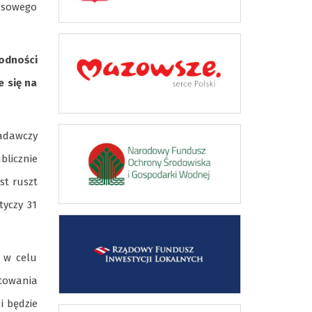
asowego
godności
 się na
adawczy
licznie
st ruszt
tyczy 31
 w celu
ktowania
i będzie