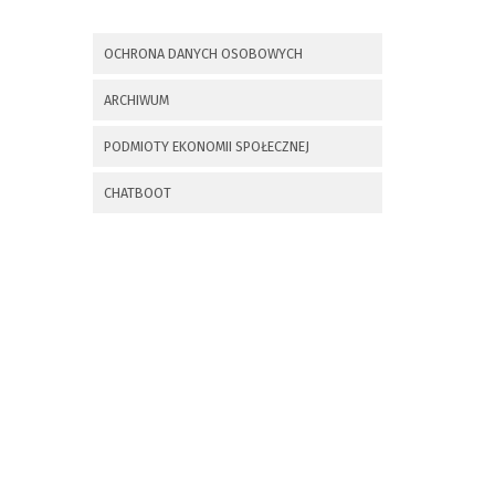
x
Nadchodzące wydarzenia:
OCHRONA DANYCH OSOBOWYCH
Invalid date
225 rocznica
ARCHIWUM
Insurekcji
Kościuszkowskiej i
PODMIOTY EKONOMII SPOŁECZNEJ
Bitwy pod
Maciejowicami oraz
XXXV Rajd
CHATBOOT
Kościuszkowski
Invalid date
Zaproszenie na spotkanie
informacyjne 28.09.2021 r.
Invalid date
ZAPROSZENIE NA
XXIX Konkurs Kapel
i Śpiewaków
Ludowych Regionów