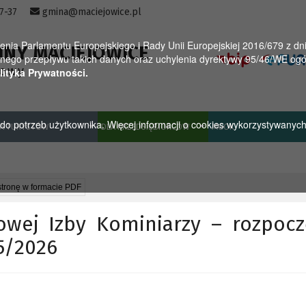
57-37
gmina@maciejowice.pl
a Parlamentu Europejskiego i Rady Unii Europejskiej 2016/679 z dnia
INY MACIEJOWICE
ego przepływu takich danych oraz uchylenia dyrektywy 95/46/WE ogól
towy
lityka Prywatności.
u do potrzeb użytkownika. Więcej informacji o cookies wykorzystywanyc
A TURYSTÓW
DLA PRZEDSIĘBIORCÓW
MGOK
stronę w formacie PDF
owej Izby Kominiarzy – rozpocz
5/2026