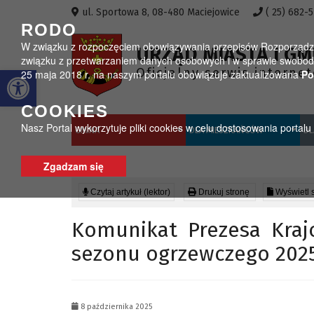
Przejdź do menu
Przejdź do stopki strony
Przejdź do głównej treści strony
ul. Sportowa 8, 08-480 Maciejowice
( 25) 682-
RODO
W związku z rozpoczęciem obowiązywania przepisów Rozporządzeni
URZĄD MIASTA I GM
związku z przetwarzaniem danych osobowych i w sprawie swobodn
Otwórz pasek narzędzi
Oficjalny serwis interne
25 maja 2018 r. na naszym portalu obowiązuje zaktualizowana
Po
COOKIES
Nasz Portal wykorzytuje pliki cookies w celu dostosowania portal
GMINA
DLA MIESZKAŃCÓW
DL
Zgadzam się
Czytaj artykuł (lektor)
Drukuj stronę
Wyświetl 
Komunikat Prezesa Kraj
sezonu ogrzewczego 202
8 października 2025