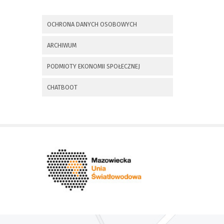
x
Nadchodzące wydarzenia:
OCHRONA DANYCH OSOBOWYCH
Invalid date
225 rocznica
ARCHIWUM
Insurekcji
Kościuszkowskiej i
PODMIOTY EKONOMII SPOŁECZNEJ
Bitwy pod
Maciejowicami oraz
XXXV Rajd
CHATBOOT
Kościuszkowski
Invalid date
Zaproszenie na spotkanie
informacyjne 28.09.2021 r.
Invalid date
ZAPROSZENIE NA
XXIX Konkurs Kapel
i Śpiewaków
Ludowych Regionów