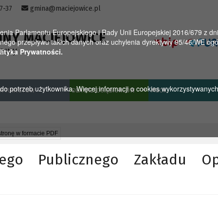
57-37
gmina@maciejowice.pl
a Parlamentu Europejskiego i Rady Unii Europejskiej 2016/679 z dnia
INY MACIEJOWICE
ego przepływu takich danych oraz uchylenia dyrektywy 95/46/WE ogól
towy
lityka Prywatności.
u do potrzeb użytkownika. Więcej informacji o cookies wykorzystywanyc
A TURYSTÓW
DLA PRZEDSIĘBIORCÓW
MGOK
stronę w formacie PDF
ego Publicznego Zakładu Op