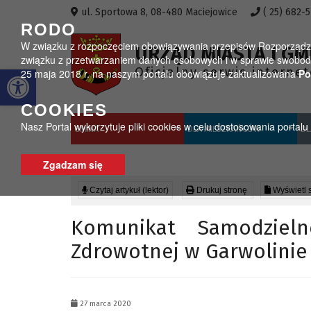
Przejdź do menu
Przejdź do stopki strony
Przejdź do głównej treści strony
ul. Sportowa 8, 08-480 Maciejowice
( 25) 682-
RODO
W związku z rozpoczęciem obowiązywania przepisów Rozporządzeni
URZĄD MIASTA I GM
związku z przetwarzaniem danych osobowych i w sprawie swobodn
Otwórz pasek narzędzi
Oficjalny serwis interne
25 maja 2018 r. na naszym portalu obowiązuje zaktualizowana
Po
COOKIES
Nasz Portal wykorzytuje pliki cookies w celu dostosowania portal
GMINA
DLA MIESZKAŃCÓW
DL
Zgadzam się
Czytaj artykuł (lektor)
Drukuj stronę
Wyświetl 
Komunikat Samodzieln
Zdrowotnej w Garwolinie
27 marca 2020