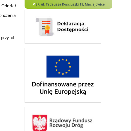
 Oddział
ończenia
przy ul.