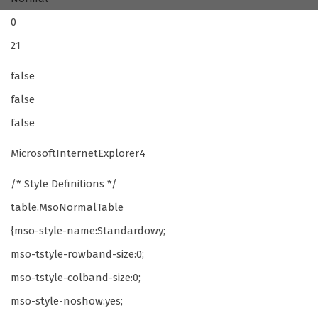
0
21
false
false
false
MicrosoftInternetExplorer4
/* Style Definitions */
table.MsoNormalTable
{mso-style-name:Standardowy;
mso-tstyle-rowband-size:0;
mso-tstyle-colband-size:0;
mso-style-noshow:yes;