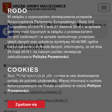
Przejdź do menu
Przejdź do stopki strony
Przejdź do głównej treści strony
URZĄD GMINY MACIEJOWICE
Togg
RODO
Oficjalny gminny Serwis Internetowy
navig
W związku z rozpoczęciem obowiązywania przepisów
Rozporządzenia Parlamentu Europejskiego i Rady Unii
Otwórz pasek narzędzi
Czytaj artykuł (lektor)
Drukuj stronę
Wyświetl stronę w
Europejskiej 2016/679 z dnia 27 kwietnia 2016 r. w sprawie
ochrony osób fizycznych w związku z przetwarzaniem
formacie PDF
danych osobowych i w sprawie swobodnego przepływu
takich danych oraz uchylenia dyrektywy 95/46/WE ogólne
KOMUNIKAT
rozporządzenie o ochronie danych, informujemy, że od dnia
25 maja 2018 r. na naszym portalu obowiązuje
zaktualizowana
Polityka Prywatności.
14 czerwca 2012
COOKIES
Nasz Portal wykorzytuje pliki cookies w celu dostosowania
v:* {behavior:url(#default#VML);}
portalu do potrzeb użytkownika. Więcej informacji o cookies
o:* {behavior:url(#default#VML);}
wykorzystywanych na Portalu znajdziesz w naszej
Polityce
Prywatności.
w:* {behavior:url(#default#VML);}
.shape {behavior:url(#default#VML);}
Zgadzam się
Normal