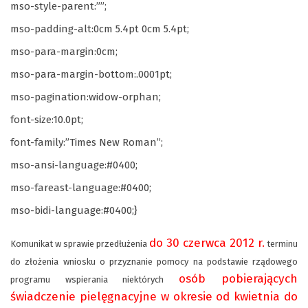
mso-style-parent:””;
mso-padding-alt:0cm 5.4pt 0cm 5.4pt;
mso-para-margin:0cm;
mso-para-margin-bottom:.0001pt;
mso-pagination:widow-orphan;
font-size:10.0pt;
font-family:”Times New Roman”;
mso-ansi-language:#0400;
mso-fareast-language:#0400;
mso-bidi-language:#0400;}
do 30 czerwca 2012 r.
Komunikat w sprawie przedłużenia
terminu
do złożenia wniosku o przyznanie pomocy na podstawie rządowego
osób pobierających
programu wspierania niektórych
świadczenie pielęgnacyjne w okresie od kwietnia do