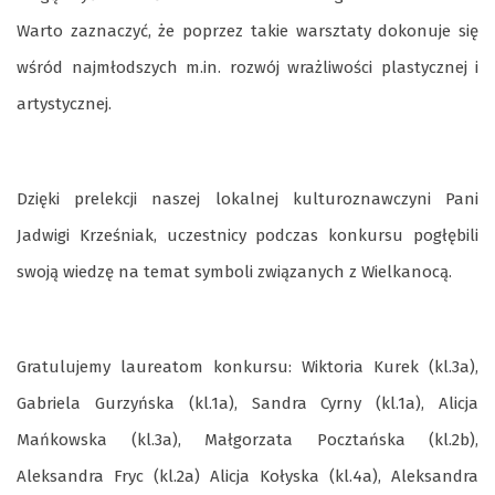
Warto zaznaczyć, że poprzez takie warsztaty dokonuje się
wśród najmłodszych m.in. rozwój wrażliwości plastycznej i
artystycznej.
Dzięki prelekcji naszej lokalnej kulturoznawczyni Pani
Jadwigi Krześniak, uczestnicy podczas konkursu pogłębili
swoją wiedzę na temat symboli związanych z Wielkanocą.
Gratulujemy laureatom konkursu: Wiktoria Kurek (kl.3a),
Gabriela Gurzyńska (kl.1a), Sandra Cyrny (kl.1a), Alicja
Mańkowska (kl.3a), Małgorzata Pocztańska (kl.2b),
Aleksandra Fryc (kl.2a) Alicja Kołyska (kl.4a), Aleksandra