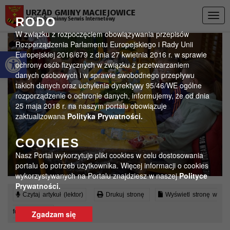
Przejdź do menu
Przejdź do stopki strony
Przejdź do głównej treści strony
URZĄD GMINY MACIEJOWICE
Togg
RODO
Oficjalny gminny Serwis Internetowy
navig
W związku z rozpoczęciem obowiązywania przepisów
Rozporządzenia Parlamentu Europejskiego i Rady Unii
Otwórz pasek narzędzi
Europejskiej 2016/679 z dnia 27 kwietnia 2016 r. w sprawie
ochrony osób fizycznych w związku z przetwarzaniem
danych osobowych i w sprawie swobodnego przepływu
takich danych oraz uchylenia dyrektywy 95/46/WE ogólne
rozporządzenie o ochronie danych, informujemy, że od dnia
25 maja 2018 r. na naszym portalu obowiązuje
zaktualizowana
Polityka Prywatności.
COOKIES
Nasz Portal wykorzytuje pliki cookies w celu dostosowania
portalu do potrzeb użytkownika. Więcej informacji o cookies
wykorzystywanych na Portalu znajdziesz w naszej
Polityce
Prywatności.
Czytaj artykuł (lektor)
Drukuj stronę
Wyświetl stronę w
formacie PDF
Zgadzam się