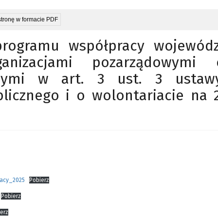
stronę w formacie PDF
programu współpracy wojewód
anizacjami pozarządowymi 
nymi w art. 3 ust. 3 usta
blicznego i o wolontariacie na 
racy_2025
Pobierz
Pobierz
erz