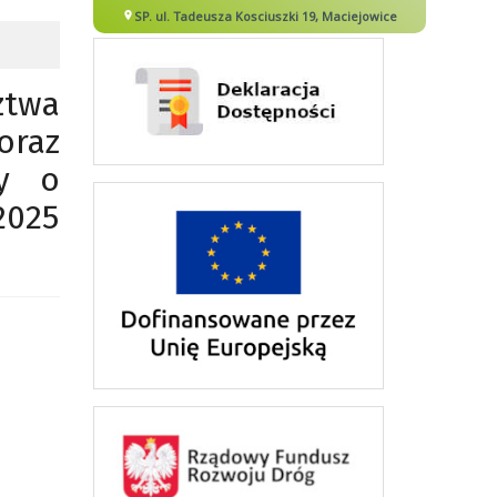
ztwa
oraz
wy o
2025