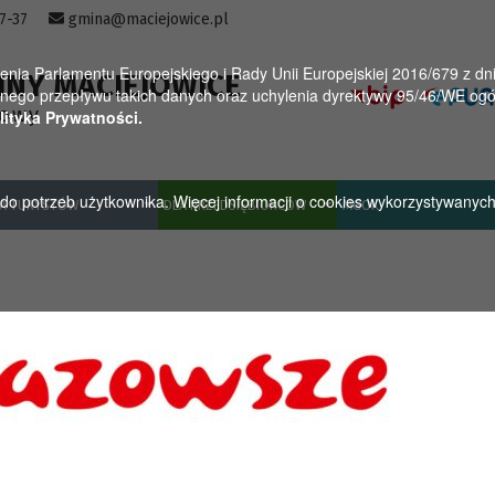
57-37
gmina@maciejowice.pl
a Parlamentu Europejskiego i Rady Unii Europejskiej 2016/679 z dnia
INY MACIEJOWICE
ego przepływu takich danych oraz uchylenia dyrektywy 95/46/WE ogól
towy
lityka Prywatności.
u do potrzeb użytkownika. Więcej informacji o cookies wykorzystywanyc
A TURYSTÓW
DLA PRZEDSIĘBIORCÓW
MGOK