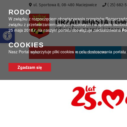
Przejdź do menu
Przejdź do stopki strony
Przejdź do głównej treści strony
ul. Sportowa 8, 08-480 Maciejowice
( 25) 682-
RODO
W związku z rozpoczęciem obowiązywania przepisów Rozporządzeni
URZĄD MIASTA I GM
związku z przetwarzaniem danych osobowych i w sprawie swobodn
Otwórz pasek narzędzi
Oficjalny serwis interne
25 maja 2018 r. na naszym portalu obowiązuje zaktualizowana
Po
COOKIES
Nasz Portal wykorzytuje pliki cookies w celu dostosowania portal
GMINA
DLA MIESZKAŃCÓW
DL
Zgadzam się