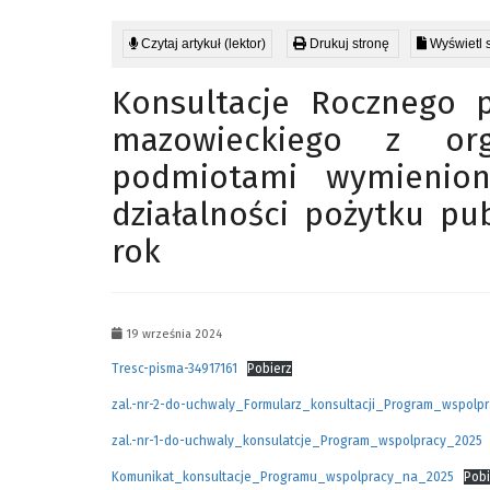
Czytaj artykuł (lektor)
Drukuj stronę
Wyświetl 
Konsultacje Rocznego 
mazowieckiego z org
podmiotami wymienio
działalności pożytku pu
rok
19 września 2024
Tresc-pisma-34917161
Pobierz
zal.-nr-2-do-uchwaly_Formularz_konsultacji_Program_wspolp
zal.-nr-1-do-uchwaly_konsulatcje_Program_wspolpracy_2025
Komunikat_konsultacje_Programu_wspolpracy_na_2025
Pobi