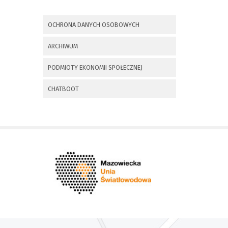
x
Nadchodzące wydarzenia:
OCHRONA DANYCH OSOBOWYCH
Invalid date
225 rocznica
ARCHIWUM
Insurekcji
Kościuszkowskiej i
PODMIOTY EKONOMII SPOŁECZNEJ
Bitwy pod
Maciejowicami oraz
XXXV Rajd
CHATBOOT
Kościuszkowski
Invalid date
Zaproszenie na spotkanie
informacyjne 28.09.2021 r.
Invalid date
ZAPROSZENIE NA
XXIX Konkurs Kapel
i Śpiewaków
Ludowych Regionów