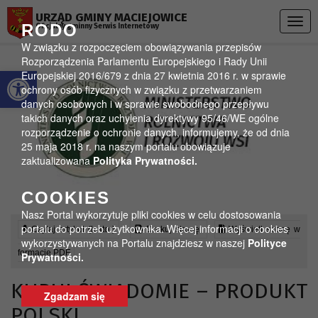
Przejdź do menu
Przejdź do stopki strony
Przejdź do głównej treści strony
URZĄD GMINY MACIEJOWICE
Togg
RODO
Oficjalny gminny Serwis Internetowy
navig
W związku z rozpoczęciem obowiązywania przepisów
Rozporządzenia Parlamentu Europejskiego i Rady Unii
Otwórz pasek narzędzi
Europejskiej 2016/679 z dnia 27 kwietnia 2016 r. w sprawie
ochrony osób fizycznych w związku z przetwarzaniem
danych osobowych i w sprawie swobodnego przepływu
takich danych oraz uchylenia dyrektywy 95/46/WE ogólne
rozporządzenie o ochronie danych, informujemy, że od dnia
25 maja 2018 r. na naszym portalu obowiązuje
zaktualizowana
Polityka Prywatności.
COOKIES
Nasz Portal wykorzytuje pliki cookies w celu dostosowania
portalu do potrzeb użytkownika. Więcej informacji o cookies
Czytaj artykuł (lektor)
Drukuj stronę
Wyświetl stronę w
wykorzystywanych na Portalu znajdziesz w naszej
Polityce
formacie PDF
Prywatności.
KUPUJ ŚWIADOMIE – PRODUKT
Zgadzam się
POLSKI