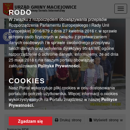
Przejdź do menu
Przejdź do stopki strony
Przejdź do głównej treści strony
URZĄD GMINY MACIEJOWICE
Togg
RODO
Oficjalny gminny Serwis Internetowy
navig
W związku z rozpoczęciem obowiązywania przepisów
Rozporządzenia Parlamentu Europejskiego i Rady Unii
Otwórz pasek narzędzi
Europejskiej 2016/679 z dnia 27 kwietnia 2016 r. w sprawie
ochrony osób fizycznych w związku z przetwarzaniem
danych osobowych i w sprawie swobodnego przepływu
takich danych oraz uchylenia dyrektywy 95/46/WE ogólne
rozporządzenie o ochronie danych, informujemy, że od dnia
25 maja 2018 r. na naszym portalu obowiązuje
zaktualizowana
Polityka Prywatności.
COOKIES
Nasz Portal wykorzytuje pliki cookies w celu dostosowania
portalu do potrzeb użytkownika. Więcej informacji o cookies
wykorzystywanych na Portalu znajdziesz w naszej
Polityce
Prywatności.
Czytaj artykuł (lektor)
Drukuj stronę
Wyświetl stronę w
Zgadzam się
formacie PDF