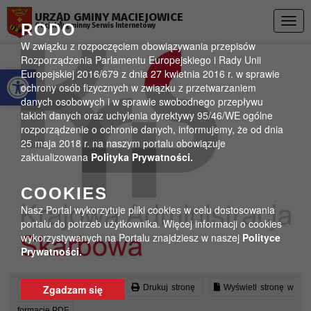
Przejdź do menu
Przejdź do stopki strony
Przejdź do głównej treści strony
URZĄD GMINY MACIEJOWICE
Togg
RODO
Oficjalny gminny Serwis Internetowy
navig
W związku z rozpoczęciem obowiązywania przepisów
Rozporządzenia Parlamentu Europejskiego i Rady Unii
Otwórz pasek narzędzi
Europejskiej 2016/679 z dnia 27 kwietnia 2016 r. w sprawie
ochrony osób fizycznych w związku z przetwarzaniem
danych osobowych i w sprawie swobodnego przepływu
takich danych oraz uchylenia dyrektywy 95/46/WE ogólne
rozporządzenie o ochronie danych, informujemy, że od dnia
25 maja 2018 r. na naszym portalu obowiązuje
zaktualizowana
Polityka Prywatności.
COOKIES
Nasz Portal wykorzytuje pliki cookies w celu dostosowania
portalu do potrzeb użytkownika. Więcej informacji o cookies
wykorzystywanych na Portalu znajdziesz w naszej
Polityce
Prywatności.
Czytaj artykuł (lektor)
Drukuj stronę
Wyświetl stronę w
Zgadzam się
formacie PDF