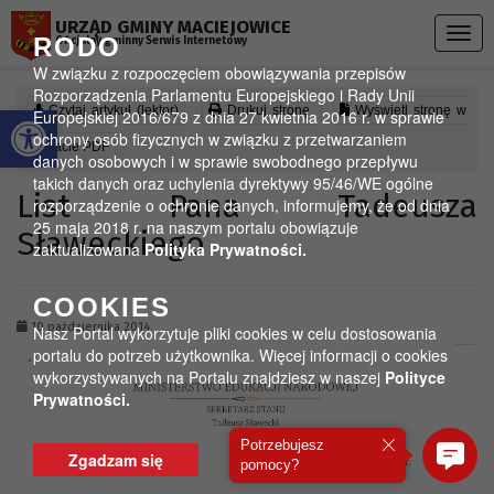
Przejdź do menu
Przejdź do stopki strony
Przejdź do głównej treści strony
URZĄD GMINY MACIEJOWICE
Togg
RODO
Oficjalny gminny Serwis Internetowy
navig
W związku z rozpoczęciem obowiązywania przepisów
Rozporządzenia Parlamentu Europejskiego i Rady Unii
Otwórz pasek narzędzi
Czytaj artykuł (lektor)
Drukuj stronę
Wyświetl stronę w
Europejskiej 2016/679 z dnia 27 kwietnia 2016 r. w sprawie
ochrony osób fizycznych w związku z przetwarzaniem
formacie PDF
danych osobowych i w sprawie swobodnego przepływu
takich danych oraz uchylenia dyrektywy 95/46/WE ogólne
List Pana Tadeusza
rozporządzenie o ochronie danych, informujemy, że od dnia
25 maja 2018 r. na naszym portalu obowiązuje
Sławeckiego
zaktualizowana
Polityka Prywatności.
COOKIES
10 października 2014
Nasz Portal wykorzytuje pliki cookies w celu dostosowania
portalu do potrzeb użytkownika. Więcej informacji o cookies
wykorzystywanych na Portalu znajdziesz w naszej
Polityce
Prywatności.
Potrzebujesz
Zgadzam się
pomocy?