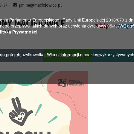
57-37
gmina@maciejowice.pl
a Parlamentu Europejskiego i Rady Unii Europejskiej 2016/679 z dnia
INY MACIEJOWICE
ego przepływu takich danych oraz uchylenia dyrektywy 95/46/WE ogól
towy
lityka Prywatności.
u do potrzeb użytkownika. Więcej informacji o cookies wykorzystywanyc
A TURYSTÓW
DLA PRZEDSIĘBIORCÓW
MGOK