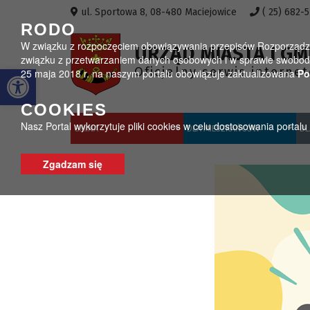
Przejdź do menu
Przejdź do stopki strony
Przejdź do głównej treści strony
ul. Sportowa 8, 08-480 Maciejowice
( 25) 682-
RODO
W związku z rozpoczęciem obowiązywania przepisów Rozporządzeni
URZĄD MIASTA I GM
związku z przetwarzaniem danych osobowych i w sprawie swobodn
Otwórz pasek narzędzi
Oficjalny serwis interne
25 maja 2018 r. na naszym portalu obowiązuje zaktualizowana
Po
COOKIES
Nasz Portal wykorzytuje pliki cookies w celu dostosowania portal
GMINA
DLA MIESZKAŃCÓW
DL
Zgadzam się