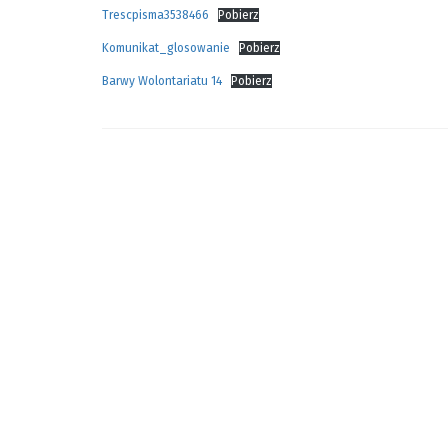
Trescpisma3538466
Pobierz
Komunikat_glosowanie
Pobierz
Barwy Wolontariatu 14
Pobierz