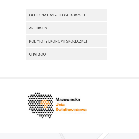
x
Nadchodzące wydarzenia:
OCHRONA DANYCH OSOBOWYCH
Invalid date
225 rocznica
ARCHIWUM
Insurekcji
Kościuszkowskiej i
PODMIOTY EKONOMII SPOŁECZNEJ
Bitwy pod
Maciejowicami oraz
XXXV Rajd
CHATBOOT
Kościuszkowski
Invalid date
Zaproszenie na spotkanie
informacyjne 28.09.2021 r.
Invalid date
ZAPROSZENIE NA
XXIX Konkurs Kapel
i Śpiewaków
Ludowych Regionów