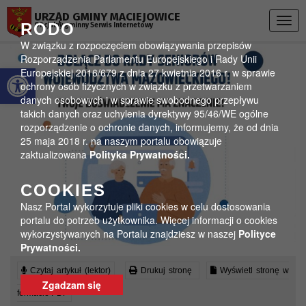
Przejdź do menu
Przejdź do stopki strony
Przejdź do głównej treści strony
URZĄD GMINY MACIEJOWICE
Togg
RODO
Oficjalny gminny Serwis Internetowy
navig
W związku z rozpoczęciem obowiązywania przepisów
Rozporządzenia Parlamentu Europejskiego i Rady Unii
Otwórz pasek narzędzi
Europejskiej 2016/679 z dnia 27 kwietnia 2016 r. w sprawie
ochrony osób fizycznych w związku z przetwarzaniem
danych osobowych i w sprawie swobodnego przepływu
takich danych oraz uchylenia dyrektywy 95/46/WE ogólne
rozporządzenie o ochronie danych, informujemy, że od dnia
25 maja 2018 r. na naszym portalu obowiązuje
zaktualizowana
Polityka Prywatności.
COOKIES
Nasz Portal wykorzytuje pliki cookies w celu dostosowania
portalu do potrzeb użytkownika. Więcej informacji o cookies
wykorzystywanych na Portalu znajdziesz w naszej
Polityce
Prywatności.
Czytaj artykuł (lektor)
Drukuj stronę
Wyświetl stronę w
Zgadzam się
formacie PDF