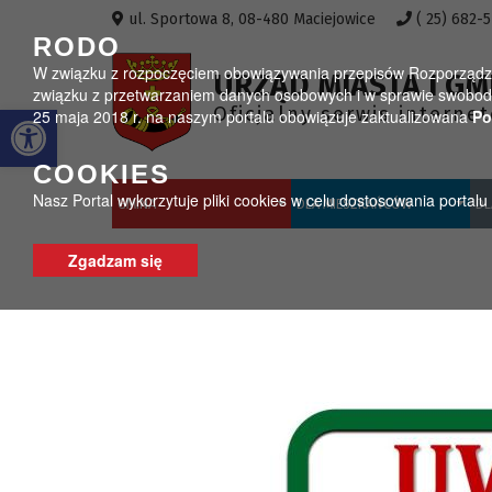
Przejdź do menu
Przejdź do stopki strony
Przejdź do głównej treści strony
ul. Sportowa 8, 08-480 Maciejowice
( 25) 682-
RODO
W związku z rozpoczęciem obowiązywania przepisów Rozporządzeni
URZĄD MIASTA I GM
związku z przetwarzaniem danych osobowych i w sprawie swobodn
Otwórz pasek narzędzi
Oficjalny serwis interne
25 maja 2018 r. na naszym portalu obowiązuje zaktualizowana
Po
COOKIES
Nasz Portal wykorzytuje pliki cookies w celu dostosowania portal
GMINA
DLA MIESZKAŃCÓW
DL
Zgadzam się