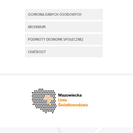
x
Nadchodzące wydarzenia:
OCHRONA DANYCH OSOBOWYCH
Invalid date
225 rocznica
ARCHIWUM
Insurekcji
Kościuszkowskiej i
PODMIOTY EKONOMII SPOŁECZNEJ
Bitwy pod
Maciejowicami oraz
XXXV Rajd
CHATBOOT
Kościuszkowski
Invalid date
Zaproszenie na spotkanie
informacyjne 28.09.2021 r.
Invalid date
ZAPROSZENIE NA
XXIX Konkurs Kapel
i Śpiewaków
Ludowych Regionów