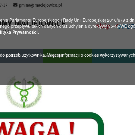
57-37
gmina@maciejowice.pl
a Parlamentu Europejskiego i Rady Unii Europejskiej 2016/679 z dnia
INY MACIEJOWICE
ego przepływu takich danych oraz uchylenia dyrektywy 95/46/WE ogól
towy
lityka Prywatności.
u do potrzeb użytkownika. Więcej informacji o cookies wykorzystywanyc
A TURYSTÓW
DLA PRZEDSIĘBIORCÓW
MGOK