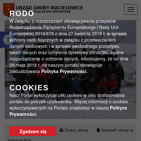
Przejdź do menu
Przejdź do stopki strony
Przejdź do głównej treści strony
URZĄD GMINY MACIEJOWICE
Togg
RODO
Oficjalny gminny Serwis Internetowy
navig
W związku z rozpoczęciem obowiązywania przepisów
Rozporządzenia Parlamentu Europejskiego i Rady Unii
Otwórz pasek narzędzi
Europejskiej 2016/679 z dnia 27 kwietnia 2016 r. w sprawie
ochrony osób fizycznych w związku z przetwarzaniem
danych osobowych i w sprawie swobodnego przepływu
takich danych oraz uchylenia dyrektywy 95/46/WE ogólne
rozporządzenie o ochronie danych, informujemy, że od dnia
25 maja 2018 r. na naszym portalu obowiązuje
zaktualizowana
Polityka Prywatności.
COOKIES
Nasz Portal wykorzytuje pliki cookies w celu dostosowania
portalu do potrzeb użytkownika. Więcej informacji o cookies
wykorzystywanych na Portalu znajdziesz w naszej
Polityce
Prywatności.
Czytaj artykuł (lektor)
Drukuj stronę
Wyświetl stronę w
Zgadzam się
formacie PDF