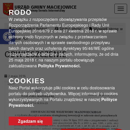
Przejdź do menu
Przejdź do stopki strony
Przejdź do głównej treści strony
URZĄD GMINY MACIEJOWICE
Togg
RODO
Oficjalny gminny Serwis Internetowy
navig
W związku z rozpoczęciem obowiązywania przepisów
Rozporządzenia Parlamentu Europejskiego i Rady Unii
Otwórz pasek narzędzi
Czytaj artykuł (lektor)
Drukuj stronę
Wyświetl stronę w
Europejskiej 2016/679 z dnia 27 kwietnia 2016 r. w sprawie
ochrony osób fizycznych w związku z przetwarzaniem
formacie PDF
danych osobowych i w sprawie swobodnego przepływu
takich danych oraz uchylenia dyrektywy 95/46/WE ogólne
OBWIESZCZENIE
rozporządzenie o ochronie danych, informujemy, że od dnia
25 maja 2018 r. na naszym portalu obowiązuje
zaktualizowana
Polityka Prywatności.
2 maja 2016
COOKIES
Nasz Portal wykorzytuje pliki cookies w celu dostosowania
portalu do potrzeb użytkownika. Więcej informacji o cookies
wykorzystywanych na Portalu znajdziesz w naszej
Polityce
Prywatności.
Zgadzam się