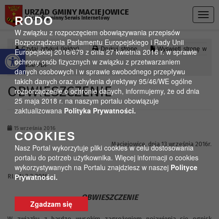
Przejdź do menu
Przejdź do stopki strony
Przejdź do głównej treści strony
URZĄD GMINY MACIEJOWICE
Togg
RODO
Oficjalny gminny Serwis Internetowy
navig
W związku z rozpoczęciem obowiązywania przepisów
Rozporządzenia Parlamentu Europejskiego i Rady Unii
Otwórz pasek narzędzi
Czytaj artykuł (lektor)
Drukuj stronę
Wyświetl stronę w
Europejskiej 2016/679 z dnia 27 kwietnia 2016 r. w sprawie
ochrony osób fizycznych w związku z przetwarzaniem
formacie PDF
danych osobowych i w sprawie swobodnego przepływu
takich danych oraz uchylenia dyrektywy 95/46/WE ogólne
OBWIESZCZENIE
rozporządzenie o ochronie danych, informujemy, że od dnia
25 maja 2018 r. na naszym portalu obowiązuje
zaktualizowana
Polityka Prywatności.
15 września 2016
COOKIES
Maciejowice, dnia 13 września 2016r.
Nasz Portal wykorzytuje pliki cookies w celu dostosowania
portalu do potrzeb użytkownika. Więcej informacji o cookies
wykorzystywanych na Portalu znajdziesz w naszej
Polityce
Prywatności.
RI. 6142.2.2016
OBWIESZCZENIE
Zgadzam się
W związku z bardzo wysokim zagrożeniem pojawienia się ognisk