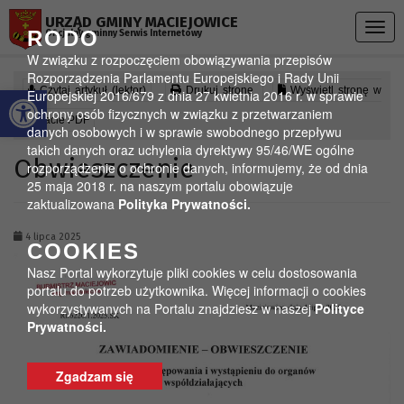
Przejdź do menu
Przejdź do stopki strony
Przejdź do głównej treści strony
URZĄD GMINY MACIEJOWICE
Togg
RODO
Oficjalny gminny Serwis Internetowy
navig
W związku z rozpoczęciem obowiązywania przepisów
Rozporządzenia Parlamentu Europejskiego i Rady Unii
Otwórz pasek narzędzi
Czytaj artykuł (lektor)
Drukuj stronę
Wyświetl stronę w
Europejskiej 2016/679 z dnia 27 kwietnia 2016 r. w sprawie
ochrony osób fizycznych w związku z przetwarzaniem
formacie PDF
danych osobowych i w sprawie swobodnego przepływu
takich danych oraz uchylenia dyrektywy 95/46/WE ogólne
Obwieszczenie
rozporządzenie o ochronie danych, informujemy, że od dnia
25 maja 2018 r. na naszym portalu obowiązuje
zaktualizowana
Polityka Prywatności.
4 lipca 2025
COOKIES
Nasz Portal wykorzytuje pliki cookies w celu dostosowania
portalu do potrzeb użytkownika. Więcej informacji o cookies
wykorzystywanych na Portalu znajdziesz w naszej
Polityce
Prywatności.
Zgadzam się