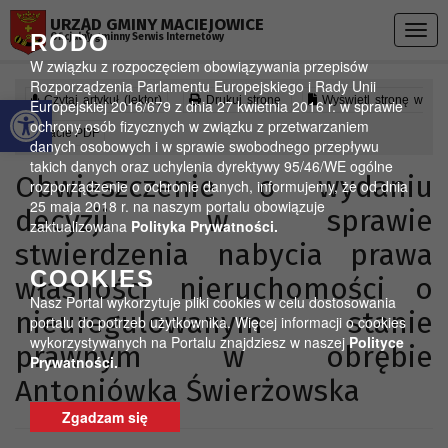
Przejdź do menu
Przejdź do stopki strony
Przejdź do głównej treści strony
URZĄD GMINY MACIEJOWICE
Togg
RODO
Oficjalny gminny Serwis Internetowy
navig
W związku z rozpoczęciem obowiązywania przepisów
Rozporządzenia Parlamentu Europejskiego i Rady Unii
Otwórz pasek narzędzi
Czytaj artykuł (lektor)
Drukuj stronę
Wyświetl stronę w
Europejskiej 2016/679 z dnia 27 kwietnia 2016 r. w sprawie
ochrony osób fizycznych w związku z przetwarzaniem
formacie PDF
danych osobowych i w sprawie swobodnego przepływu
takich danych oraz uchylenia dyrektywy 95/46/WE ogólne
Obwieszczenie o wydaniu
rozporządzenie o ochronie danych, informujemy, że od dnia
25 maja 2018 r. na naszym portalu obowiązuje
decyzji w sprawie
zaktualizowana
Polityka Prywatności.
stwierdzenia nabycia prawa
COOKIES
własności nieruchomości o
Nasz Portal wykorzytuje pliki cookies w celu dostosowania
nieuregulowanym stanie
portalu do potrzeb użytkownika. Więcej informacji o cookies
wykorzystywanych na Portalu znajdziesz w naszej
Polityce
prawnym w obrębie
Prywatności.
Antoniówka Świerżowska
Zgadzam się