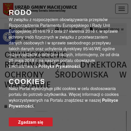
Przejdź do menu
Przejdź do stopki strony
Przejdź do głównej treści strony
URZĄD GMINY MACIEJOWICE
Togg
RODO
Oficjalny gminny Serwis Internetowy
navig
W związku z rozpoczęciem obowiązywania przepisów
Rozporządzenia Parlamentu Europejskiego i Rady Unii
Otwórz pasek narzędzi
Czytaj artykuł (lektor)
Drukuj stronę
Wyświetl stronę w
Europejskiej 2016/679 z dnia 27 kwietnia 2016 r. w sprawie
ochrony osób fizycznych w związku z przetwarzaniem
formacie PDF
danych osobowych i w sprawie swobodnego przepływu
takich danych oraz uchylenia dyrektywy 95/46/WE ogólne
OBWIESZCZENIE
rozporządzenie o ochronie danych, informujemy, że od dnia
25 maja 2018 r. na naszym portalu obowiązuje
REGIONALNEGO DYREKTORA
zaktualizowana
Polityka Prywatności.
OCHRONY ŚRODOWISKA W
COOKIES
WARSZAWIE
Nasz Portal wykorzytuje pliki cookies w celu dostosowania
portalu do potrzeb użytkownika. Więcej informacji o cookies
wykorzystywanych na Portalu znajdziesz w naszej
Polityce
Prywatności.
29 listopada 2021
Zgadzam się