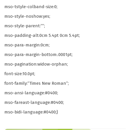
mso-tstyle-colband-size:0;
mso-style-noshow:yes;
mso-style-parent:””;
mso-padding-alt:0cm 5.4pt 0cm 5.4pt;
mso-para-margin:0cm;
mso-para-margin-bottom:.0001pt;
mso-pagination:widow-orphan;
font-size:10.0pt;
font-family:”Times New Roman”;
mso-ansi-language:#0400;
mso-fareast-language:#0400;
mso-bidi-language:#0400;}