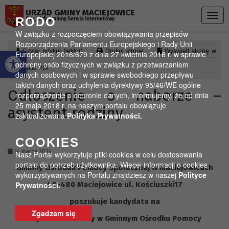
Przejdź do menu
Przejdź do stopki strony
Przejdź do głównej treści strony
URZĄD GMINY MACIEJOWICE
Togg
RODO
Oficjalny gminny Serwis Internetowy
navig
W związku z rozpoczęciem obowiązywania przepisów
Rozporządzenia Parlamentu Europejskiego i Rady Unii
Otwórz pasek narzędzi
Czytaj artykuł (lektor)
Drukuj stronę
Wyświetl stronę w
Europejskiej 2016/679 z dnia 27 kwietnia 2016 r. w sprawie
ochrony osób fizycznych w związku z przetwarzaniem
formacie PDF
danych osobowych i w sprawie swobodnego przepływu
takich danych oraz uchylenia dyrektywy 95/46/WE ogólne
Odłoszenie o naborze –
rozporządzenie o ochronie danych, informujemy, że od dnia
25 maja 2018 r. na naszym portalu obowiązuje
asystent rodziny
zaktualizowana
Polityka Prywatności.
COOKIES
14 marca 2014
Nasz Portal wykorzytuje pliki cookies w celu dostosowania
portalu do potrzeb użytkownika. Więcej informacji o cookies
Gminny Ośrodek Pomocy Społecznej w Maciejowicach
wykorzystywanych na Portalu znajdziesz w naszej
Polityce
Prywatności.
08-480 Maciejowice ul. Kościuszki17
poszukuje kandydata na
Zgadzam się
asystenta rodziny w Gminnym Ośrodku Pomocy