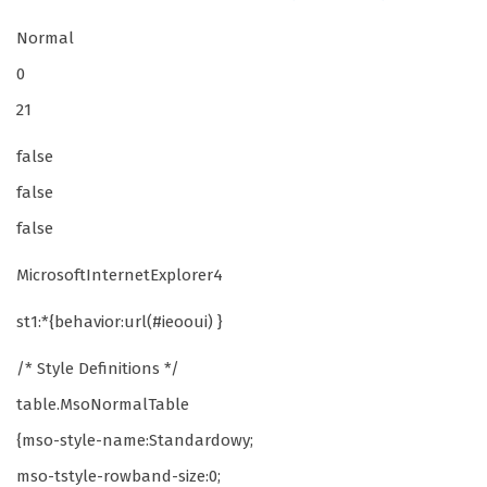
Normal
0
21
false
false
false
MicrosoftInternetExplorer4
st1:*{behavior:url(#ieooui) }
/* Style Definitions */
table.MsoNormalTable
{mso-style-name:Standardowy;
mso-tstyle-rowband-size:0;