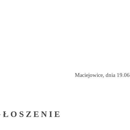
Maciejowice, dnia 19.06
 Ł O S Z E N I E