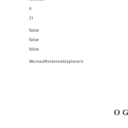
0
21
false
false
false
MicrosoftInternetExplorer4
O G