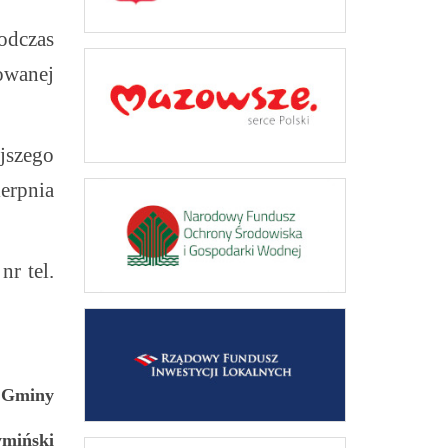
odczas
owanej
ejszego
ierpnia
d
nr tel.
 Gminy
ymiński