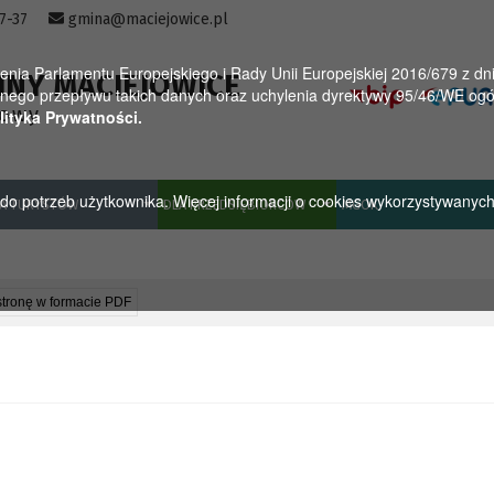
57-37
gmina@maciejowice.pl
a Parlamentu Europejskiego i Rady Unii Europejskiej 2016/679 z dnia
INY MACIEJOWICE
ego przepływu takich danych oraz uchylenia dyrektywy 95/46/WE ogól
towy
lityka Prywatności.
u do potrzeb użytkownika. Więcej informacji o cookies wykorzystywanyc
A TURYSTÓW
DLA PRZEDSIĘBIORCÓW
MGOK
stronę w formacie PDF