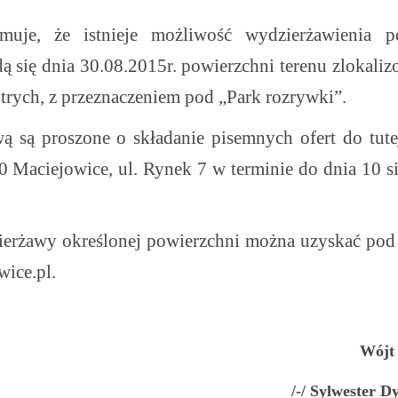
muje, że istnieje możliwość wydzierżawienia
p
 się dnia 30.08.2015r. powierzchni terenu zlokaliz
trych, z przeznaczeniem pod „Park rozrywki”.
wą są proszone o składanie pisemnych ofert
do tut
 Maciejowice, ul. Rynek 7 w terminie
do dnia 10 s
ierżawy określonej powierzchni można uzyskać po
ice.pl
.
Wójt
/-/ Sylwester D