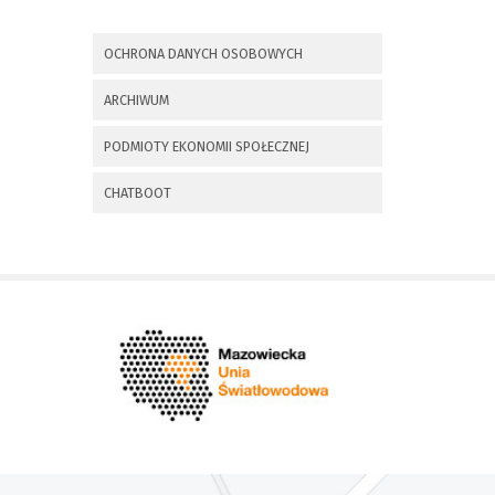
x
Nadchodzące wydarzenia:
OCHRONA DANYCH OSOBOWYCH
Invalid date
225 rocznica
ARCHIWUM
Insurekcji
Kościuszkowskiej i
PODMIOTY EKONOMII SPOŁECZNEJ
Bitwy pod
Maciejowicami oraz
XXXV Rajd
CHATBOOT
Kościuszkowski
Invalid date
Zaproszenie na spotkanie
informacyjne 28.09.2021 r.
Invalid date
ZAPROSZENIE NA
XXIX Konkurs Kapel
i Śpiewaków
Ludowych Regionów