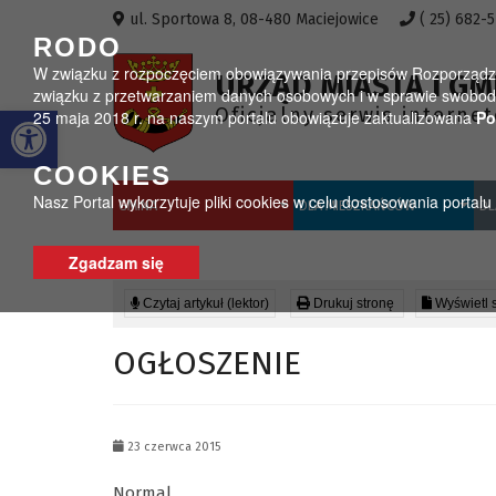
Przejdź do menu
Przejdź do stopki strony
Przejdź do głównej treści strony
ul. Sportowa 8, 08-480 Maciejowice
( 25) 682-
RODO
W związku z rozpoczęciem obowiązywania przepisów Rozporządzeni
URZĄD MIASTA I GM
związku z przetwarzaniem danych osobowych i w sprawie swobodn
Otwórz pasek narzędzi
Oficjalny serwis interne
25 maja 2018 r. na naszym portalu obowiązuje zaktualizowana
Po
COOKIES
Nasz Portal wykorzytuje pliki cookies w celu dostosowania portal
GMINA
DLA MIESZKAŃCÓW
DL
Zgadzam się
Czytaj artykuł (lektor)
Drukuj stronę
Wyświetl 
OGŁOSZENIE
23 czerwca 2015
Normal