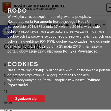
Przejdź do menu
Przejdź do stopki strony
Przejdź do głównej treści strony
URZĄD GMINY MACIEJOWICE
RODO
Oficjalny gminny Serwis Internetowy
W związku z rozpoczęciem obowiązywania przepisów
Rozporządzenia Parlamentu Europejskiego i Rady Unii
Otwórz pasek narzędzi
Czytaj artykuł (lektor)
Drukuj stronę
Wyświetl stronę w
Europejskiej 2016/679 z dnia 27 kwietnia 2016 r. w sprawie
ochrony osób fizycznych w związku z przetwarzaniem danych
formacie PDF
osobowych i w sprawie swobodnego przepływu takich danych ora
uchylenia dyrektywy 95/46/WE ogólne rozporządzenie o ochronie
OGŁOSZENIE
danych, informujemy, że od dnia 25 maja 2018 r. na naszym
portalu obowiązuje zaktualizowana
Polityka Prywatności.
COOKIES
15 lutego 2017
Nasz Portal wykorzytuje pliki cookies w celu dostosowania portalu
do potrzeb użytkownika. Więcej informacji o cookies
Normal
wykorzystywanych na Portalu znajdziesz w naszej
Polityce
0
Prywatności.
21
Zgadzam się
false
false