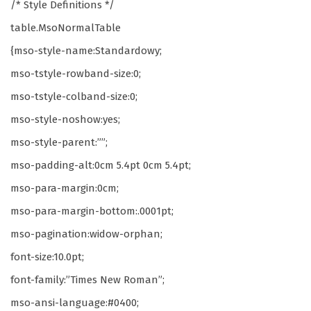
/* Style Definitions */
table.MsoNormalTable
{mso-style-name:Standardowy;
mso-tstyle-rowband-size:0;
mso-tstyle-colband-size:0;
mso-style-noshow:yes;
mso-style-parent:””;
mso-padding-alt:0cm 5.4pt 0cm 5.4pt;
mso-para-margin:0cm;
mso-para-margin-bottom:.0001pt;
mso-pagination:widow-orphan;
font-size:10.0pt;
font-family:”Times New Roman”;
mso-ansi-language:#0400;