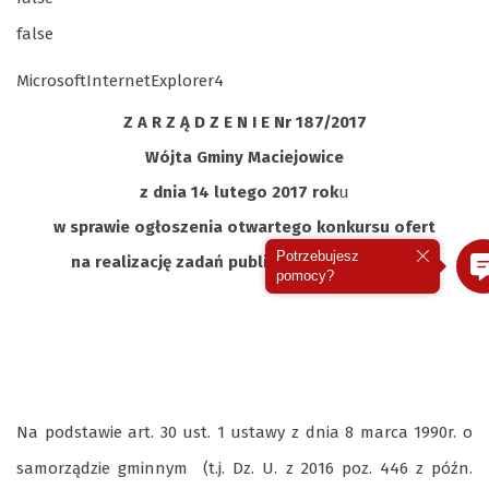
false
MicrosoftInternetExplorer4
Z A R Z Ą D Z E N I E Nr 187/2017
Wójta Gminy Maciejowice
z dnia 14 lutego 2017 rok
u
w sprawie ogłoszenia otwartego konkursu ofert
Potrzebujesz
na realizację zadań publicznych w 2017 roku
pomocy?
Na podstawie art. 30 ust. 1 ustawy z dnia 8 marca 1990r. o
samorządzie gminnym (t.j. Dz. U. z 2016 poz. 446 z późn.