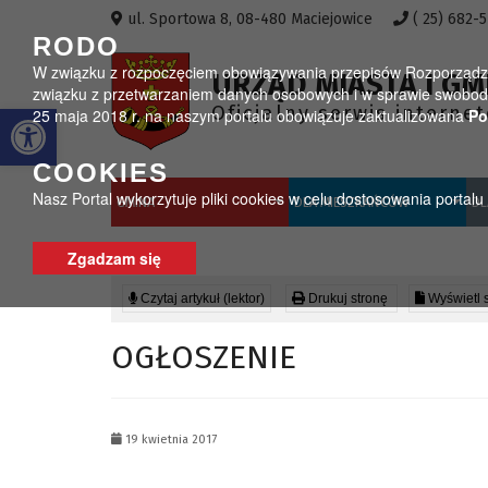
Przejdź do menu
Przejdź do stopki strony
Przejdź do głównej treści strony
ul. Sportowa 8, 08-480 Maciejowice
( 25) 682-
RODO
W związku z rozpoczęciem obowiązywania przepisów Rozporządzeni
URZĄD MIASTA I GM
związku z przetwarzaniem danych osobowych i w sprawie swobodn
Otwórz pasek narzędzi
Oficjalny serwis interne
25 maja 2018 r. na naszym portalu obowiązuje zaktualizowana
Po
COOKIES
Nasz Portal wykorzytuje pliki cookies w celu dostosowania portal
GMINA
DLA MIESZKAŃCÓW
DL
Zgadzam się
Czytaj artykuł (lektor)
Drukuj stronę
Wyświetl 
OGŁOSZENIE
19 kwietnia 2017