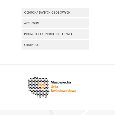
x
Nadchodzące wydarzenia:
OCHRONA DANYCH OSOBOWYCH
Invalid date
225 rocznica
ARCHIWUM
Insurekcji
Kościuszkowskiej i
PODMIOTY EKONOMII SPOŁECZNEJ
Bitwy pod
Maciejowicami oraz
XXXV Rajd
CHATBOOT
Kościuszkowski
Invalid date
Zaproszenie na spotkanie
informacyjne 28.09.2021 r.
Invalid date
ZAPROSZENIE NA
XXIX Konkurs Kapel
i Śpiewaków
Ludowych Regionów