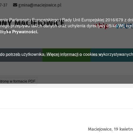
57-37
gmina@maciejowice.pl
a Parlamentu Europejskiego i Rady Unii Europejskiej 2016/679 z dnia
INY MACIEJOWICE
ego przepływu takich danych oraz uchylenia dyrektywy 95/46/WE ogól
towy
lityka Prywatności.
u do potrzeb użytkownika. Więcej informacji o cookies wykorzystywanyc
A TURYSTÓW
DLA PRZEDSIĘBIORCÓW
MGOK
stronę w formacie PDF
Maciejowice, 19 kwietn