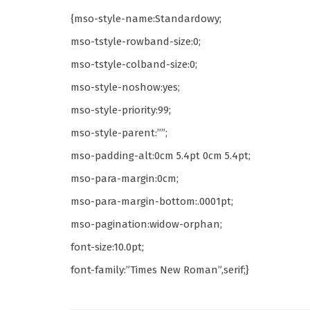
{mso-style-name:Standardowy;
mso-tstyle-rowband-size:0;
mso-tstyle-colband-size:0;
mso-style-noshow:yes;
mso-style-priority:99;
mso-style-parent:””;
mso-padding-alt:0cm 5.4pt 0cm 5.4pt;
mso-para-margin:0cm;
mso-para-margin-bottom:.0001pt;
mso-pagination:widow-orphan;
font-size:10.0pt;
font-family:”Times New Roman”,serif;}