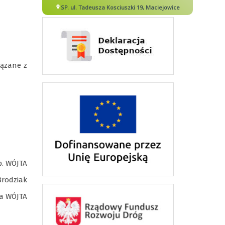
wiązane
z
p. WÓJTA
Brodziak
ca WÓJTA