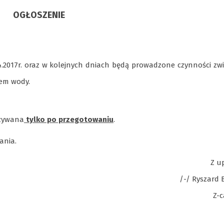
OGŁOSZENIE
04.2017r. oraz w kolejnych dniach będą prowadzone czynności z
em wody.
ożywana
tylko po przegotowaniu
.
ania.
Z u
/-/ Ryszard 
Z-