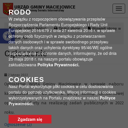
Przejdź do menu
Przejdź do stopki strony
Przejdź do głównej treści strony
URZĄD GMINY MACIEJOWICE
Togg
RODO
Oficjalny gminny Serwis Internetowy
navig
W związku z rozpoczęciem obowiązywania przepisów
Rozporządzenia Parlamentu Europejskiego i Rady Unii
Otwórz pasek narzędzi
Czytaj artykuł (lektor)
Drukuj stronę
Wyświetl stronę w
Europejskiej 2016/679 z dnia 27 kwietnia 2016 r. w sprawie
ochrony osób fizycznych w związku z przetwarzaniem
formacie PDF
danych osobowych i w sprawie swobodnego przepływu
takich danych oraz uchylenia dyrektywy 95/46/WE ogólne
Ogłoszenie
rozporządzenie o ochronie danych, informujemy, że od dnia
25 maja 2018 r. na naszym portalu obowiązuje
zaktualizowana
Polityka Prywatności.
2 lutego 2022
COOKIES
Ogłoszenie Wójta Gminy Maciejowice w sprawie naboru
Nasz Portal wykorzytuje pliki cookies w celu dostosowania
portalu do potrzeb użytkownika. Więcej informacji o cookies
kandydatów do udziału w pracy komisji konkursowej
wykorzystywanych na Portalu znajdziesz w naszej
Polityce
opiniującej oferty na realizację zadań publicznych w 2022
Prywatności.
roku.
Zgadzam się
Ogłoszenie (2)