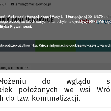
57-37
gmina@maciejowice.pl
a Parlamentu Europejskiego i Rady Unii Europejskiej 2016/679 z dnia
INY MACIEJOWICE
ego przepływu takich danych oraz uchylenia dyrektywy 95/46/WE ogól
towy
lityka Prywatności.
u do potrzeb użytkownika. Więcej informacji o cookies wykorzystywanyc
A TURYSTÓW
DLA PRZEDSIĘBIORCÓW
MGOK
stronę w formacie PDF
łożeniu do wglądu sp
iałek położonych we wsi Wró
 do tzw. komunalizacji.