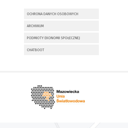
x
Nadchodzące wydarzenia:
OCHRONA DANYCH OSOBOWYCH
Invalid date
225 rocznica
ARCHIWUM
Insurekcji
Kościuszkowskiej i
PODMIOTY EKONOMII SPOŁECZNEJ
Bitwy pod
Maciejowicami oraz
XXXV Rajd
CHATBOOT
Kościuszkowski
Invalid date
Zaproszenie na spotkanie
informacyjne 28.09.2021 r.
Invalid date
ZAPROSZENIE NA
XXIX Konkurs Kapel
i Śpiewaków
Ludowych Regionów