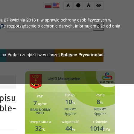
 27 kwietnia 2016 r. w sprawie ochrony osób fizycznych w
Wyszukaj
ne rozporządzenie o ochronie danych, informujemy, że od dnia
h na Portalu znajdziesz w naszej
Polityce Prywatności.
MGBP
KS WISŁA
isu
ble-