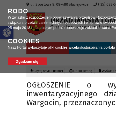
Przejdź do menu
Przejdź do stopki strony
Przejdź do głównej treści strony
ul. Sportowa 8, 08-480 Maciejowice
( 25) 682-
RODO
W związku z rozpoczęciem obowiązywania przepisów Rozporządzeni
URZĄD MIASTA I GM
związku z przetwarzaniem danych osobowych i w sprawie swobodn
Otwórz pasek narzędzi
Oficjalny serwis interne
25 maja 2018 r. na naszym portalu obowiązuje zaktualizowana
Po
COOKIES
Nasz Portal wykorzytuje pliki cookies w celu dostosowania portal
GMINA
DLA MIESZKAŃCÓW
DL
Zgadzam się
Czytaj artykuł (lektor)
Drukuj stronę
Wyświetl 
OGŁOSZENIE o wy
inwentaryzacyjnego dz
Wargocin, przeznaczonych