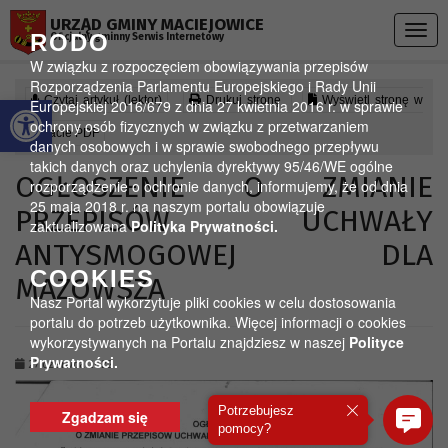
Przejdź do menu
Przejdź do stopki strony
Przejdź do głównej treści strony
URZĄD GMINY MACIEJOWICE
Togg
RODO
Oficjalny gminny Serwis Internetowy
navig
W związku z rozpoczęciem obowiązywania przepisów
Rozporządzenia Parlamentu Europejskiego i Rady Unii
Otwórz pasek narzędzi
Czytaj artykuł (lektor)
Drukuj stronę
Wyświetl stronę w
Europejskiej 2016/679 z dnia 27 kwietnia 2016 r. w sprawie
ochrony osób fizycznych w związku z przetwarzaniem
formacie PDF
danych osobowych i w sprawie swobodnego przepływu
takich danych oraz uchylenia dyrektywy 95/46/WE ogólne
OGŁOSZENIE O ZMIANIE
rozporządzenie o ochronie danych, informujemy, że od dnia
25 maja 2018 r. na naszym portalu obowiązuje
PRZEPISÓW UCHWAŁY
zaktualizowana
Polityka Prywatności.
ANTYSMOGOWEJ DLA
COOKIES
MAZOWSZA
Nasz Portal wykorzytuje pliki cookies w celu dostosowania
portalu do potrzeb użytkownika. Więcej informacji o cookies
wykorzystywanych na Portalu znajdziesz w naszej
Polityce
Prywatności.
27 czerwca 2022
Potrzebujesz
Zgadzam się
pomocy?