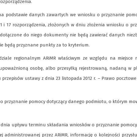
 rozporządzenia.
 na podstawie danych zawartych we wniosku o przyznanie pom
1 i 17 rozporządzenia, złożonych w dniu złożenia wniosku o pr
b dołączone do niego dokumenty nie będą zawierać danych nie
ie będą przyznane punkty za to kryterium.
ziale regionalnym ARiMR właściwym ze względu na miejsce rea
ez upoważnioną osobę, albo przesyłką rejestrowaną, nadaną w 
rzepisów ustawy z dnia 23 listopada 2012 r. – Prawo pocztowe 
 o przyznanie pomocy dotyczący danego podmiotu, o którym mo
 od dnia upływu terminu składania wniosków o przyznanie pomocy
ej administrowanej przez ARiMR, informację o kolejności przysł