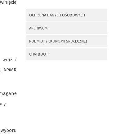
winięcie
x
Nadchodzące wydarzenia:
OCHRONA DANYCH OSOBOWYCH
Invalid date
225 rocznica
ARCHIWUM
Insurekcji
Kościuszkowskiej i
PODMIOTY EKONOMII SPOŁECZNEJ
Bitwy pod
Maciejowicami oraz
XXXV Rajd
CHATBOOT
 wraz z
Kościuszkowski
j ARiMR
Invalid date
Zaproszenie na spotkanie
informacyjne 28.09.2021 r.
wymagane
cy.
Invalid date
ZAPROSZENIE NA
XXIX Konkurs Kapel
i Śpiewaków
 wyboru
Ludowych Regionów