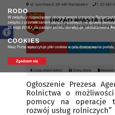
Przejdź do menu
Przejdź do stopki strony
Przejdź do głównej treści strony
ul. Sportowa 8, 08-480 Maciejowice
( 25) 682-
RODO
W związku z rozpoczęciem obowiązywania przepisów Rozporządzeni
URZĄD MIASTA I GM
związku z przetwarzaniem danych osobowych i w sprawie swobodn
Otwórz pasek narzędzi
Oficjalny serwis interne
25 maja 2018 r. na naszym portalu obowiązuje zaktualizowana
Po
COOKIES
Nasz Portal wykorzytuje pliki cookies w celu dostosowania portal
GMINA
DLA MIESZKAŃCÓW
DL
Zgadzam się
Czytaj artykuł (lektor)
Drukuj stronę
Wyświetl 
Ogłoszenie Prezesa Agen
Rolnictwa o możliwości
pomocy na operacje ty
rozwój usług rolniczych”