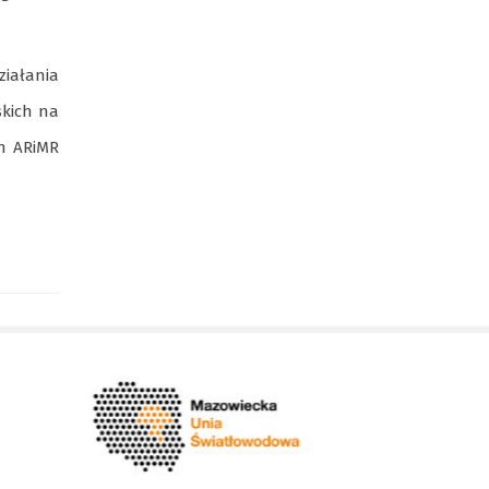
iałania
skich na
ch ARiMR