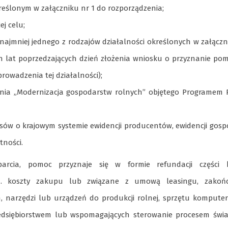
eślonym w załączniku nr 1 do rozporządzenia;
ej celu;
najmniej jednego z rodzajów działalności określonych w załączn
h lat poprzedzających dzień złożenia wniosku o przyznanie po
prowadzenia tej działalności);
ania „Modernizacja gospodarstw rolnych” objętego Programem 
isów o krajowym systemie ewidencji producentów, ewidencji gos
tności.
rcia, pomoc przyznaje się w formie refundacji części 
.in. koszty zakupu lub związane z umową leasingu, zakoń
 narzędzi lub urządzeń do produkcji rolnej, sprzętu kompute
edsiębiorstwem lub wspomagających sterowanie procesem świa