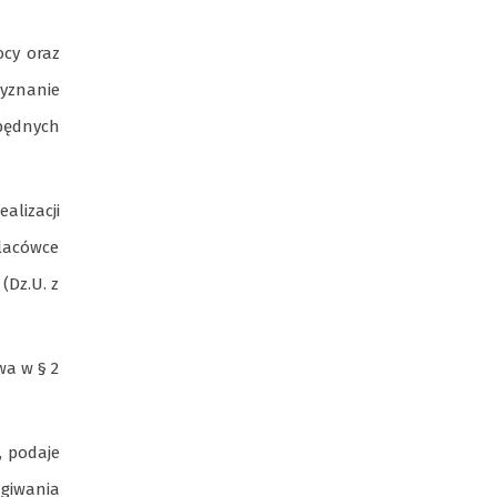
Nadwiślańskich
ocy oraz
zyznanie
zbędnych
lizacji
placówce
(Dz.U. z
wa w § 2
, podaje
ugiwania