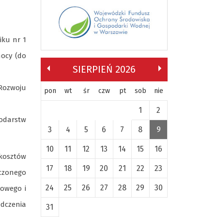
iku nr 1
mocy (do
SIERPIEŃ 2026
Rozwoju
pon
wt
śr
czw
pt
sob
nie
1
2
podarstw
3
4
5
6
7
8
9
10
11
12
13
14
15
16
kosztów
17
18
19
20
21
22
23
czonego
24
25
26
27
28
29
30
rowego i
dczenia
31