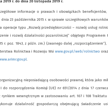
 2019 r. do dnia 20 listopada 2019 r.
zegółowe informacje o prawach i obowiązkach beneficjentów,
z dnia 23 października 2015 r. w sprawie szczegółowych warunków
operacje typu „Rozwój przedsiębiorczości – rozwój usług rolni
zenie i rozwój działalności pozarolniczej” objętego Programem
15 r. poz. 1843, z późn. zm.) (zwanego dalej „rozporządzeniem”),
sterstwa Rolnictwa i Rozwoju Wsi
www.gov.pl/web/rolnictwo
oraz
www.arimr.gov.pl
.
organizacyjną nieposiadającą osobowości prawnej, która jako mi
I do rozporządzenia Komisji (UE) nr 651/2014 z dnia 17 czerwca
 rynkiem wewnętrznym w zastosowaniu art. 107 i 108 Traktatu 
 wykonuje działalność gospodarczą obejmującą świadczenie us