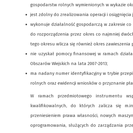
gospodarstw rolnych wymienionych w wykazie okr
jest zdolny do zrealizowania operacji i osiągnięcia j
wykonuje działalność gospodarczą w zakresie co 
do rozporządzenia przez okres co najmniej dwóc
tego okresu wlicza się również okres zawieszenia 
nie uzyskał pomocy finansowej w ramach dział
Obszarów Wiejskich na lata 2007-2013;
ma nadany numer identyfikacyjny w trybie przep
rolnych oraz ewidencji wniosków o przyznanie pła
W ramach przedmiotowego instrumentu wspa
kwalifikowalnych, do których zalicza się m
przeniesieniem prawa własności, nowych maszyn,
oprogramowania, służących do zarządzania prz