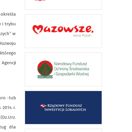
 określa
 i trybu
czych” w
 Rozwoju
 którego
 Agencji
kro -lub
 2014 r.
(Dz.Urz.
ług dla