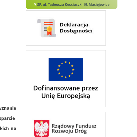
zyznanie
sparcie
kich na