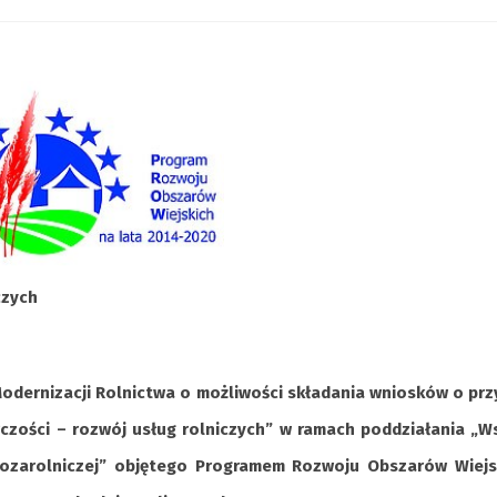
czych
Modernizacji Rolnictwa o możliwości składania wniosków o pr
czości – rozwój usług rolniczych” w ramach poddziałania „W
 pozarolniczej” objętego Programem Rozwoju Obszarów Wiejs