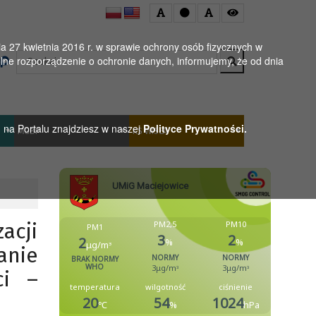
 27 kwietnia 2016 r. w sprawie ochrony osób fizycznych w
Wyszukaj
ne rozporządzenie o ochronie danych, informujemy, że od dnia
h na Portalu znajdziesz w naszej
Polityce Prywatności.
MGBP
KS WISŁA
acji
anie
ci –