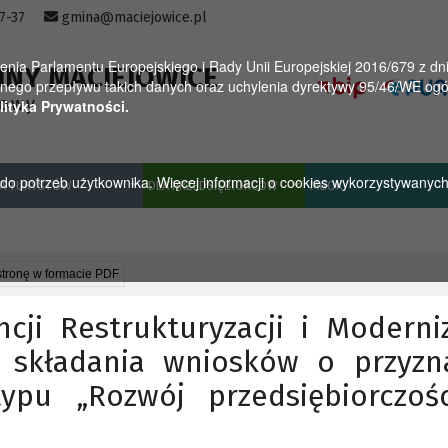
57-37
gmina@maciejowice.pl
a Parlamentu Europejskiego i Rady Unii Europejskiej 2016/679 z dnia
INY MACIEJOWICE
ego przepływu takich danych oraz uchylenia dyrektywy 95/46/WE ogól
towy
lityka Prywatności.
u do potrzeb użytkownika. Więcej informacji o cookies wykorzystywanyc
A TURYSTÓW
DLA PRZEDSIĘBIORCÓW
MGOK
stronę w formacie PDF
cji Restrukturyzacji i Moderniz
 składania wniosków o przyzn
pu „Rozwój przedsiębiorczoś