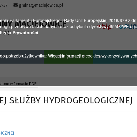
57-37
gmina@maciejowice.pl
a Parlamentu Europejskiego i Rady Unii Europejskiej 2016/679 z dnia
INY MACIEJOWICE
ego przepływu takich danych oraz uchylenia dyrektywy 95/46/WE ogól
towy
lityka Prywatności.
u do potrzeb użytkownika. Więcej informacji o cookies wykorzystywanyc
A TURYSTÓW
DLA PRZEDSIĘBIORCÓW
MGOK
stronę w formacie PDF
EJ SŁUŻBY HYDROGEOLOGICZNEJ
ICZNEJ