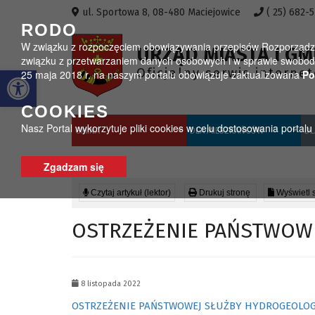
Przejdź do menu
Przejdź do stopki strony
Przejdź do głównej treści strony
ul. Sportowa 8, 08-480 Maciejowice
( 25) 682-
RODO
W związku z rozpoczęciem obowiązywania przepisów Rozporządzeni
URZĄD MIASTA I GM
związku z przetwarzaniem danych osobowych i w sprawie swobodn
Otwórz pasek narzędzi
Oficjalny serwis interne
25 maja 2018 r. na naszym portalu obowiązuje zaktualizowana
Po
COOKIES
Nasz Portal wykorzytuje pliki cookies w celu dostosowania portal
GMINA
DLA MIESZKAŃCÓW
DL
Zgadzam się
Czytaj artykuł (lektor)
Drukuj stronę
Wyświetl 
OSTRZEŻENIE PAŃSTWOW
8 listopada 2022
OSTRZEŻENIE PAŃSTWOWEJ SŁUŻBY HYDROGEOLOG