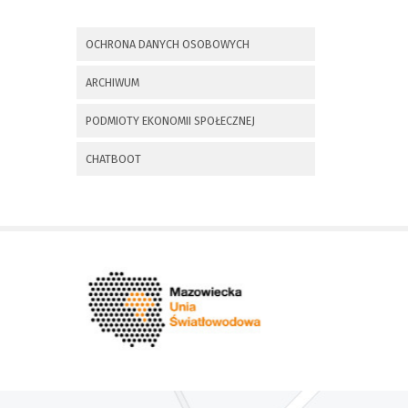
x
Nadchodzące wydarzenia:
OCHRONA DANYCH OSOBOWYCH
Invalid date
225 rocznica
ARCHIWUM
Insurekcji
Kościuszkowskiej i
PODMIOTY EKONOMII SPOŁECZNEJ
Bitwy pod
Maciejowicami oraz
XXXV Rajd
CHATBOOT
Kościuszkowski
Invalid date
Zaproszenie na spotkanie
informacyjne 28.09.2021 r.
Invalid date
ZAPROSZENIE NA
XXIX Konkurs Kapel
i Śpiewaków
Ludowych Regionów