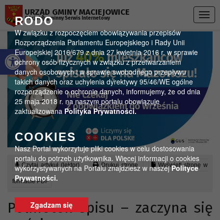
Przejdź do menu
Przejdź do stopki strony
Przejdź do głównej treści strony
URZĄD GMINY MACIEJOWICE
Togg
RODO
Oficjalny gminny Serwis Internetowy
navig
W związku z rozpoczęciem obowiązywania przepisów
Rozporządzenia Parlamentu Europejskiego i Rady Unii
Otwórz pasek narzędzi
Europejskiej 2016/679 z dnia 27 kwietnia 2016 r. w sprawie
ochrony osób fizycznych w związku z przetwarzaniem
danych osobowych i w sprawie swobodnego przepływu
takich danych oraz uchylenia dyrektywy 95/46/WE ogólne
rozporządzenie o ochronie danych, informujemy, że od dnia
25 maja 2018 r. na naszym portalu obowiązuje
zaktualizowana
Polityka Prywatności.
COOKIES
Nasz Portal wykorzytuje pliki cookies w celu dostosowania
portalu do potrzeb użytkownika. Więcej informacji o cookies
Czytaj artykuł (lektor)
Drukuj stronę
Wyświetl stronę w
wykorzystywanych na Portalu znajdziesz w naszej
Polityce
Prywatności.
formacie PDF
Półmetek spisu – zaczyna się
Zgadzam się