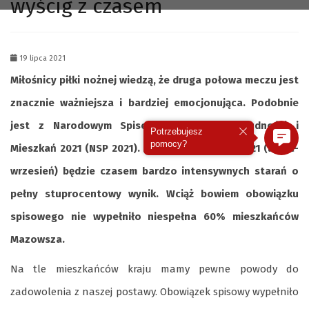
wyścig z czasem
19 lipca 2021
Miłośnicy piłki nożnej wiedzą, że druga połowa meczu jest
znacznie ważniejsza i bardziej emocjonująca. Podobnie
jest z Narodowym Spisem Powszechnym Ludności i
Potrzebujesz
pomocy?
Mieszkań 2021 (NSP 2021). Druga połowa NSP 2021 (lipiec-
wrzesień) będzie czasem bardzo intensywnych starań o
pełny stuprocentowy wynik. Wciąż bowiem obowiązku
spisowego nie wypełniło niespełna 60% mieszkańców
Mazowsza.
Na tle mieszkańców kraju mamy pewne powody do
zadowolenia z naszej postawy. Obowiązek spisowy wypełniło