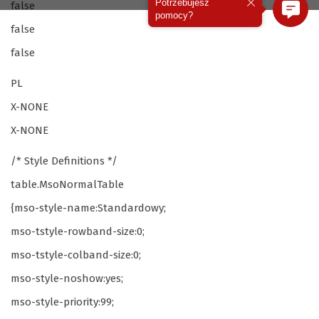
Potrzebujesz
false
pomocy?
false
false
PL
X-NONE
X-NONE
/* Style Definitions */
table.MsoNormalTable
{mso-style-name:Standardowy;
mso-tstyle-rowband-size:0;
mso-tstyle-colband-size:0;
mso-style-noshow:yes;
mso-style-priority:99;