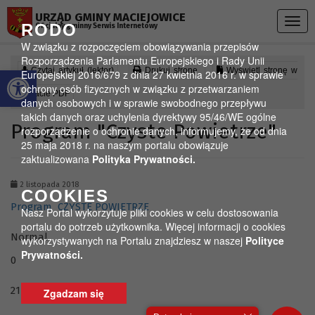
Przejdź do menu
Przejdź do stopki strony
Przejdź do głównej treści strony
URZĄD GMINY MACIEJOWICE
Togg
RODO
Oficjalny gminny Serwis Internetowy
navig
W związku z rozpoczęciem obowiązywania przepisów
Rozporządzenia Parlamentu Europejskiego i Rady Unii
Otwórz pasek narzędzi
Czytaj artykuł (lektor)
Drukuj stronę
Wyświetl stronę w
Europejskiej 2016/679 z dnia 27 kwietnia 2016 r. w sprawie
ochrony osób fizycznych w związku z przetwarzaniem
formacie PDF
danych osobowych i w sprawie swobodnego przepływu
takich danych oraz uchylenia dyrektywy 95/46/WE ogólne
Program "Czyste Powietrze"
rozporządzenie o ochronie danych, informujemy, że od dnia
25 maja 2018 r. na naszym portalu obowiązuje
zaktualizowana
Polityka Prywatności.
2 listopada 2018
COOKIES
Program
CZYSTE POWIETRZE
Nasz Portal wykorzytuje pliki cookies w celu dostosowania
portalu do potrzeb użytkownika. Więcej informacji o cookies
Normal
wykorzystywanych na Portalu znajdziesz w naszej
Polityce
Prywatności.
0
21
Zgadzam się