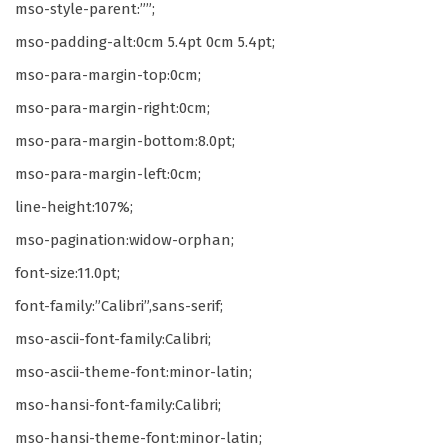
mso-style-parent:””;
mso-padding-alt:0cm 5.4pt 0cm 5.4pt;
mso-para-margin-top:0cm;
mso-para-margin-right:0cm;
mso-para-margin-bottom:8.0pt;
mso-para-margin-left:0cm;
line-height:107%;
mso-pagination:widow-orphan;
font-size:11.0pt;
font-family:”Calibri”,sans-serif;
mso-ascii-font-family:Calibri;
mso-ascii-theme-font:minor-latin;
mso-hansi-font-family:Calibri;
mso-hansi-theme-font:minor-latin;