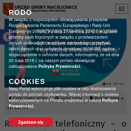
Przejdź do menu
Przejdź do stopki strony
Przejdź do głównej treści strony
URZĄD GMINY MACIEJOWICE
Togg
RODO
Oficjalny gminny Serwis Internetowy
navig
W związku z rozpoczęciem obowiązywania przepisów
Rozporządzenia Parlamentu Europejskiego i Rady Unii
Otwórz pasek narzędzi
Europejskiej 2016/679 z dnia 27 kwietnia 2016 r. w sprawie
ochrony osób fizycznych w związku z przetwarzaniem
danych osobowych i w sprawie swobodnego przepływu
takich danych oraz uchylenia dyrektywy 95/46/WE ogólne
rozporządzenie o ochronie danych, informujemy, że od dnia
25 maja 2018 r. na naszym portalu obowiązuje
zaktualizowana
Polityka Prywatności.
COOKIES
Nasz Portal wykorzytuje pliki cookies w celu dostosowania
portalu do potrzeb użytkownika. Więcej informacji o cookies
Czytaj artykuł (lektor)
Drukuj stronę
Wyświetl stronę w
wykorzystywanych na Portalu znajdziesz w naszej
Polityce
Prywatności.
formacie PDF
Rachmistrz telefoniczny – o
Zgadzam się