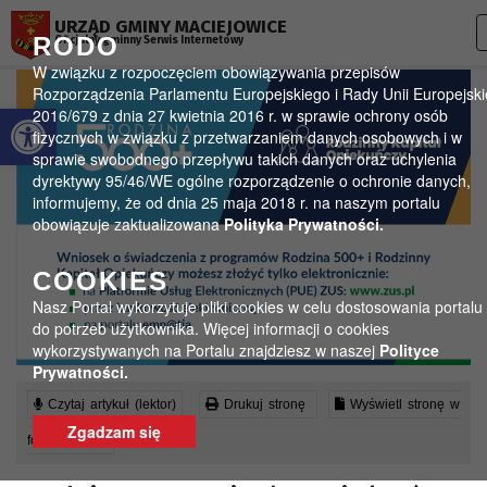
Przejdź do menu
Przejdź do stopki strony
Przejdź do głównej treści strony
URZĄD GMINY MACIEJOWICE
RODO
Oficjalny gminny Serwis Internetowy
W związku z rozpoczęciem obowiązywania przepisów
Rozporządzenia Parlamentu Europejskiego i Rady Unii Europejski
Otwórz pasek narzędzi
2016/679 z dnia 27 kwietnia 2016 r. w sprawie ochrony osób
fizycznych w związku z przetwarzaniem danych osobowych i w
sprawie swobodnego przepływu takich danych oraz uchylenia
dyrektywy 95/46/WE ogólne rozporządzenie o ochronie danych,
informujemy, że od dnia 25 maja 2018 r. na naszym portalu
obowiązuje zaktualizowana
Polityka Prywatności.
COOKIES
Nasz Portal wykorzytuje pliki cookies w celu dostosowania portalu
do potrzeb użytkownika. Więcej informacji o cookies
wykorzystywanych na Portalu znajdziesz w naszej
Polityce
Prywatności.
Czytaj artykuł (lektor)
Drukuj stronę
Wyświetl stronę w
Zgadzam się
formacie PDF