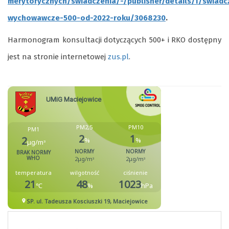
merytorycznych/swiadczenia/-/publisher/details/1/swiadc
wychowawcze-500-od-2022-roku/3068230
.
Harmonogram konsultacji dotyczących 500+ i RKO dostępny
jest na stronie internetowej
zus.pl
.