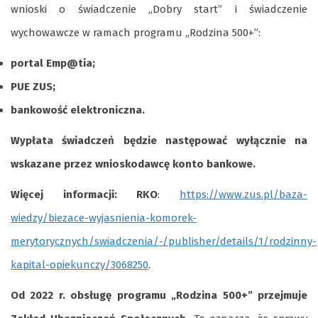
wnioski o świadczenie „Dobry start” i świadczenie
wychowawcze w ramach programu „Rodzina 500+”:
portal Emp@tia
;
PUE ZUS
;
bankowość elektroniczna
.
Wypłata świadczeń będzie następować wyłącznie na
wskazane przez wnioskodawcę konto bankowe.
Więcej informacji: RKO
:
https://www.zus.pl/baza-
wiedzy/biezace-wyjasnienia-komorek-
merytorycznych/swiadczenia/-/publisher/details/1/rodzinny-
kapital-opiekunczy/3068250
.
Od 2022 r. obsługę programu „Rodzina 500+” przejmuje