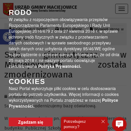
Przejdź do menu
Przejdź do stopki strony
Przejdź do głównej treści strony
URZĄD GMINY MACIEJOWICE
Togg
RODO
Oficjalny gminny Serwis Internetowy
navig
W związku z rozpoczęciem obowiązywania przepisów
Rozporządzenia Parlamentu Europejskiego i Rady Unii
Otwórz pasek narzędzi
Czytaj artykuł (lektor)
Drukuj stronę
Wyświetl stronę w
Europejskiej 2016/679 z dnia 27 kwietnia 2016 r. w sprawie
ochrony osób fizycznych w związku z przetwarzaniem
formacie PDF
danych osobowych i w sprawie swobodnego przepływu
takich danych oraz uchylenia dyrektywy 95/46/WE ogólne
Sala gimnastyczna w
rozporządzenie o ochronie danych, informujemy, że od dnia
25 maja 2018 r. na naszym portalu obowiązuje
Maciejowicach została
zaktualizowana
Polityka Prywatności.
zmodernizowana
COOKIES
Nasz Portal wykorzytuje pliki cookies w celu dostosowania
portalu do potrzeb użytkownika. Więcej informacji o cookies
30 stycznia 2024
wykorzystywanych na Portalu znajdziesz w naszej
Polityce
Prywatności.
Sukcesywnie modernizujemy bazę oświatową.
W ramach zadania pn. „Kompleksowa modernizacja
Zgadzam się
Potrzebujesz
pomocy?
budynku Publicznej Szkoły Podstawowej w Maciejowicach