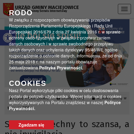
Przejdź do menu
Przejdź do stopki strony
Przejdź do głównej treści strony
URZĄD GMINY MACIEJOWICE
Togg
RODO
Oficjalny gminny Serwis Internetowy
navig
W związku z rozpoczęciem obowiązywania przepisów
Rozporządzenia Parlamentu Europejskiego i Rady Unii
Otwórz pasek narzędzi
Europejskiej 2016/679 z dnia 27 kwietnia 2016 r. w sprawie
ochrony osób fizycznych w związku z przetwarzaniem
danych osobowych i w sprawie swobodnego przepływu
takich danych oraz uchylenia dyrektywy 95/46/WE ogólne
rozporządzenie o ochronie danych, informujemy, że od dnia
25 maja 2018 r. na naszym portalu obowiązuje
zaktualizowana
Polityka Prywatności.
COOKIES
Nasz Portal wykorzytuje pliki cookies w celu dostosowania
portalu do potrzeb użytkownika. Więcej informacji o cookies
Czytaj artykuł (lektor)
Drukuj stronę
Wyświetl stronę w
wykorzystywanych na Portalu znajdziesz w naszej
Polityce
Prywatności.
formacie PDF
Spis powszechny to szansa, a
Zgadzam się