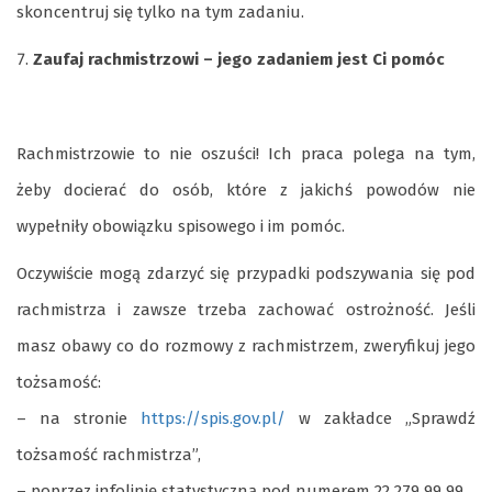
skoncentruj się tylko na tym zadaniu.
Zaufaj rachmistrzowi – jego zadaniem jest Ci pomóc
Rachmistrzowie to nie oszuści! Ich praca polega na tym,
żeby docierać do osób, które z jakichś powodów nie
wypełniły obowiązku spisowego i im pomóc.
Oczywiście mogą zdarzyć się przypadki podszywania się pod
rachmistrza i zawsze trzeba zachować ostrożność. Jeśli
masz obawy co do rozmowy z rachmistrzem, zweryfikuj jego
tożsamość:
– na stronie
https://spis.gov.pl/
w zakładce „Sprawdź
tożsamość rachmistrza”,
– poprzez infolinię statystyczną pod numerem 22 279 99 99,