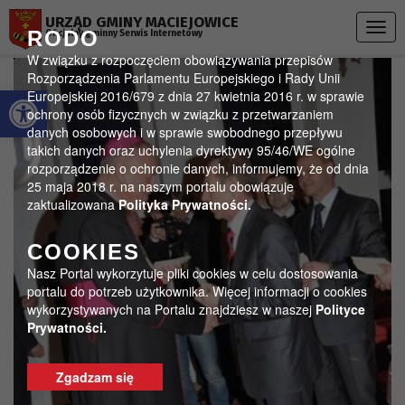
Przejdź do menu
Przejdź do stopki strony
Przejdź do głównej treści strony
URZĄD GMINY MACIEJOWICE
Togg
RODO
Oficjalny gminny Serwis Internetowy
navig
W związku z rozpoczęciem obowiązywania przepisów
Rozporządzenia Parlamentu Europejskiego i Rady Unii
Otwórz pasek narzędzi
Europejskiej 2016/679 z dnia 27 kwietnia 2016 r. w sprawie
ochrony osób fizycznych w związku z przetwarzaniem
danych osobowych i w sprawie swobodnego przepływu
takich danych oraz uchylenia dyrektywy 95/46/WE ogólne
rozporządzenie o ochronie danych, informujemy, że od dnia
25 maja 2018 r. na naszym portalu obowiązuje
zaktualizowana
Polityka Prywatności.
COOKIES
Nasz Portal wykorzytuje pliki cookies w celu dostosowania
portalu do potrzeb użytkownika. Więcej informacji o cookies
wykorzystywanych na Portalu znajdziesz w naszej
Polityce
Prywatności.
Zgadzam się