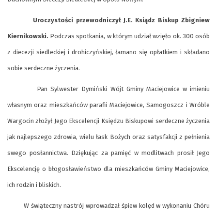
Uroczystości przewodniczył J.E. Ksiądz Biskup Zbigniew
Kiernikowski.
Podczas spotkania, w którym udział wzięło ok. 300 osób
z diecezji siedleckiej i drohiczyńskiej, łamano się opłatkiem i składano
sobie serdeczne życzenia.
Pan Sylwester Dymiński Wójt Gminy Maciejowice w imieniu
własnym oraz mieszkańców parafii Maciejowice, Samogoszcz i Wróble
Wargocin złożył Jego Ekscelencji Księdzu Biskupowi serdeczne życzenia
jak najlepszego zdrowia, wielu łask Bożych oraz satysfakcji z pełnienia
swego posłannictwa. Dziękując za pamięć w modlitwach prosił Jego
Ekscelencję o błogosławieństwo dla mieszkańców Gminy Maciejowice,
ich rodzin i bliskich.
W świąteczny nastrój wprowadzał śpiew kolęd w wykonaniu Chóru