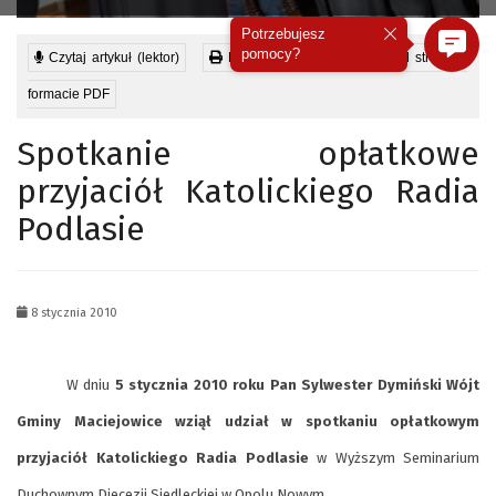
Potrzebujesz
pomocy?
Czytaj artykuł (lektor)
Drukuj stronę
Wyświetl stronę w
formacie PDF
Spotkanie opłatkowe
przyjaciół Katolickiego Radia
Podlasie
8 stycznia 2010
W dniu
5 stycznia 2010 roku Pan Sylwester Dymiński Wójt
Gminy Maciejowice wziął udział w spotkaniu opłatkowym
przyjaciół Katolickiego Radia Podlasie
w Wyższym Seminarium
Duchownym Diecezji Siedleckiej w Opolu Nowym.