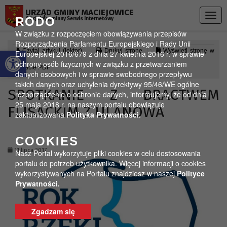
Przejdź do menu
Przejdź do stopki strony
Przejdź do głównej treści strony
URZĄD GMINY MACIEJOWICE
Togg
RODO
Oficjalny gminny Serwis Internetowy
navig
W związku z rozpoczęciem obowiązywania przepisów
Rozporządzenia Parlamentu Europejskiego i Rady Unii
Otwórz pasek narzędzi
Czytaj artykuł (lektor)
Drukuj stronę
Wyświetl stronę w
Europejskiej 2016/679 z dnia 27 kwietnia 2016 r. w sprawie
ochrony osób fizycznych w związku z przetwarzaniem
formacie PDF
danych osobowych i w sprawie swobodnego przepływu
takich danych oraz uchylenia dyrektywy 95/46/WE ogólne
SPOTKANIE Z BRACTWEM
rozporządzenie o ochronie danych, informujemy, że od dnia
25 maja 2018 r. na naszym portalu obowiązuje
FLISACKIM Z ULANOWA
zaktualizowana
Polityka Prywatności.
COOKIES
11 lipca 2017
Nasz Portal wykorzytuje pliki cookies w celu dostosowania
portalu do potrzeb użytkownika. Więcej informacji o cookies
wykorzystywanych na Portalu znajdziesz w naszej
Polityce
Prywatności.
Zgadzam się