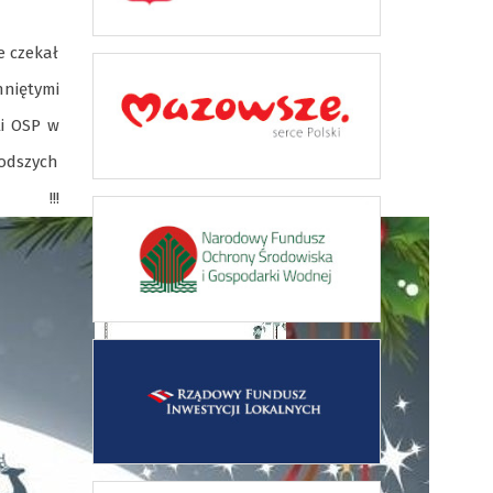
e czekał
hniętymi
li OSP w
łodszych
Y !!!