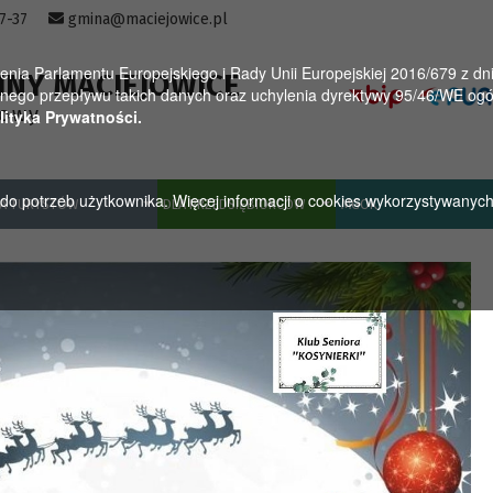
57-37
gmina@maciejowice.pl
a Parlamentu Europejskiego i Rady Unii Europejskiej 2016/679 z dnia
INY MACIEJOWICE
ego przepływu takich danych oraz uchylenia dyrektywy 95/46/WE ogól
towy
lityka Prywatności.
u do potrzeb użytkownika. Więcej informacji o cookies wykorzystywanyc
A TURYSTÓW
DLA PRZEDSIĘBIORCÓW
MGOK