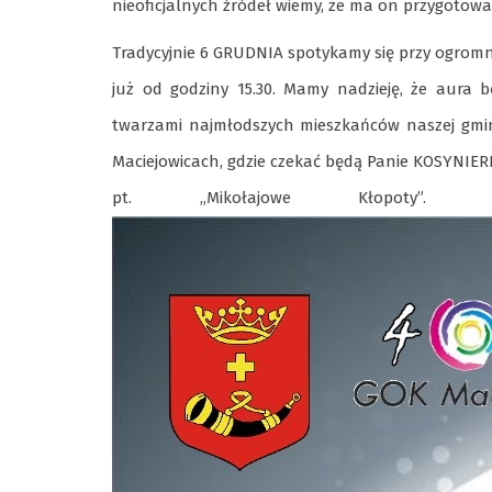
nieoficjalnych źródeł wiemy, że ma on przygotow
Tradycyjnie 6 GRUDNIA spotykamy się przy ogromne
już od godziny 15.30. Mamy nadzieję, że aura b
twarzami najmłodszych mieszkańców naszej gminy
Maciejowicach, gdzie czekać będą Panie KOSYNIER
pt. ,,Mikołajowe Kłopoty”.