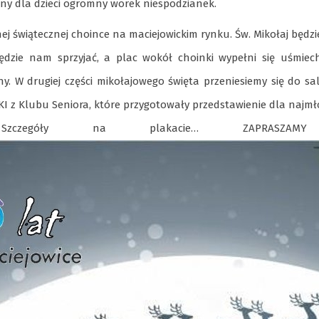
any dla dzieci ogromny worek niespodzianek.
j świątecznej choince na maciejowickim rynku. Św. Mikołaj będzi
ędzie nam sprzyjać, a plac wokół choinki wypełni się uśmiec
. W drugiej części mikołajowego święta przeniesiemy się do sa
KI z Klubu Seniora, które przygotowały przedstawienie dla najm
 Szczegóły na plakacie… ZAPRASZAM