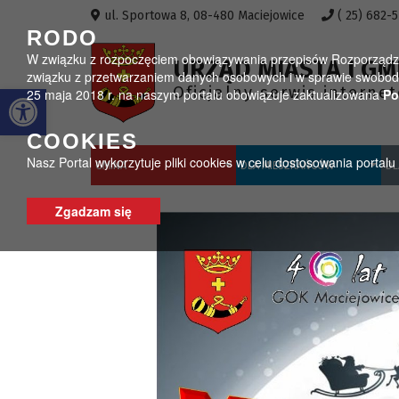
Przejdź do menu
Przejdź do stopki strony
Przejdź do głównej treści strony
ul. Sportowa 8, 08-480 Maciejowice
( 25) 682-
RODO
W związku z rozpoczęciem obowiązywania przepisów Rozporządzeni
URZĄD MIASTA I GM
związku z przetwarzaniem danych osobowych i w sprawie swobodn
Otwórz pasek narzędzi
Oficjalny serwis interne
25 maja 2018 r. na naszym portalu obowiązuje zaktualizowana
Po
COOKIES
Nasz Portal wykorzytuje pliki cookies w celu dostosowania portal
GMINA
DLA MIESZKAŃCÓW
DL
Zgadzam się