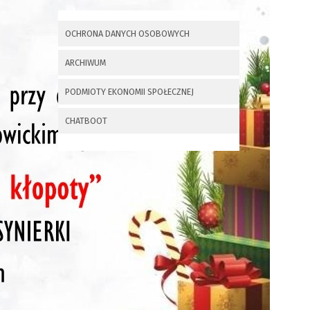
x
Nadchodzące wydarzenia:
OCHRONA DANYCH OSOBOWYCH
Invalid date
225 rocznica
ARCHIWUM
Insurekcji
Kościuszkowskiej i
PODMIOTY EKONOMII SPOŁECZNEJ
Bitwy pod
Maciejowicami oraz
XXXV Rajd
CHATBOOT
Kościuszkowski
Invalid date
Zaproszenie na spotkanie
informacyjne 28.09.2021 r.
Invalid date
ZAPROSZENIE NA
XXIX Konkurs Kapel
i Śpiewaków
Ludowych Regionów