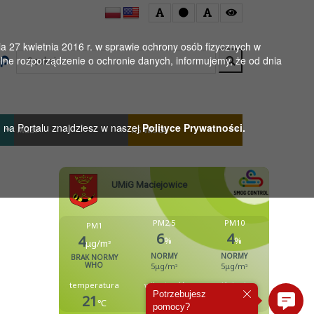
 27 kwietnia 2016 r. w sprawie ochrony osób fizycznych w
Wyszukaj
ne rozporządzenie o ochronie danych, informujemy, że od dnia
h na Portalu znajdziesz w naszej
Polityce Prywatności.
MGBP
KS WISŁA
Potrzebujesz
pomocy?