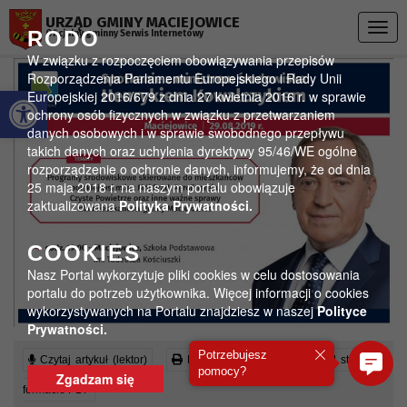
Przejdź do menu
Przejdź do stopki strony
Przejdź do głównej treści strony
URZĄD GMINY MACIEJOWICE
Togg
RODO
Oficjalny gminny Serwis Internetowy
navig
W związku z rozpoczęciem obowiązywania przepisów
Rozporządzenia Parlamentu Europejskiego i Rady Unii
Otwórz pasek narzędzi
Europejskiej 2016/679 z dnia 27 kwietnia 2016 r. w sprawie
ochrony osób fizycznych w związku z przetwarzaniem
danych osobowych i w sprawie swobodnego przepływu
takich danych oraz uchylenia dyrektywy 95/46/WE ogólne
rozporządzenie o ochronie danych, informujemy, że od dnia
25 maja 2018 r. na naszym portalu obowiązuje
zaktualizowana
Polityka Prywatności.
COOKIES
Nasz Portal wykorzytuje pliki cookies w celu dostosowania
portalu do potrzeb użytkownika. Więcej informacji o cookies
wykorzystywanych na Portalu znajdziesz w naszej
Polityce
Prywatności.
Potrzebujesz
Czytaj artykuł (lektor)
Drukuj stronę
Wyświetl stronę w
pomocy?
Zgadzam się
formacie PDF