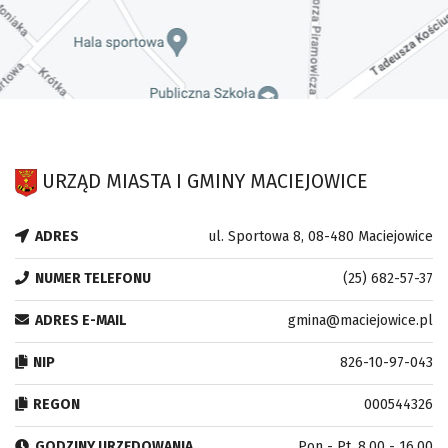
URZĄD MIASTA I GMINY MACIEJOWICE
ADRES
ul. Sportowa 8, 08-480 Maciejowice
NUMER TELEFONU
(25) 682-57-37
ADRES E-MAIL
gmina@maciejowice.pl
NIP
826-10-97-043
REGON
000544326
GODZINY URZĘDOWANIA
Pon - Pt. 8.00 - 16.00