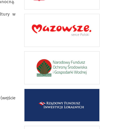
kanocną.
ltury w
(wejście