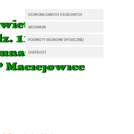
x
Nadchodzące wydarzenia:
OCHRONA DANYCH OSOBOWYCH
Invalid date
225 rocznica
ARCHIWUM
Insurekcji
Kościuszkowskiej i
PODMIOTY EKONOMII SPOŁECZNEJ
Bitwy pod
Maciejowicami oraz
XXXV Rajd
CHATBOOT
Kościuszkowski
Invalid date
Zaproszenie na spotkanie
informacyjne 28.09.2021 r.
Invalid date
ZAPROSZENIE NA
XXIX Konkurs Kapel
i Śpiewaków
Ludowych Regionów