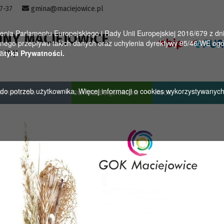
57-37
gmina@maciejowice.pl
a Parlamentu Europejskiego i Rady Unii Europejskiej 2016/679 z dnia
INY MACIEJOWICE
ego przepływu takich danych oraz uchylenia dyrektywy 95/46/WE ogól
towy
lityka Prywatności.
u do potrzeb użytkownika. Więcej informacji o cookies wykorzystywanyc
A TURYSTÓW
DLA PRZEDSIĘBIORCÓW
MGOK