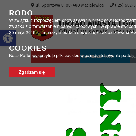
Przejdź do menu
Przejdź do stopki strony
Przejdź do głównej treści strony
ul. Sportowa 8, 08-480 Maciejowice
( 25) 682-
RODO
W związku z rozpoczęciem obowiązywania przepisów Rozporządzeni
URZĄD MIASTA I GM
związku z przetwarzaniem danych osobowych i w sprawie swobodn
Otwórz pasek narzędzi
Oficjalny serwis interne
25 maja 2018 r. na naszym portalu obowiązuje zaktualizowana
Po
COOKIES
Nasz Portal wykorzytuje pliki cookies w celu dostosowania portal
GMINA
DLA MIESZKAŃCÓW
DL
Zgadzam się