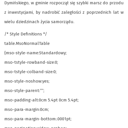
Dymińskiego, w gminie rozpoczął się szybki marsz do przodu
z inwestycjami, by nadrobić zaległości z poprzednich lat w
wielu dziedzinach życia samorządu.
/* Style Definitions */
table.MsoNormalTable
{mso-style-name:Standardowy;
mso-tstyle-rowband-size:0;
mso-tstyle-colband-size:0;
mso-style-noshow:yes;
mso-style-parent:””;
mso-padding-alt:0cm 5.4pt 0cm 5.4pt;
mso-para-margin:0cm;
mso-para-margin-bottom:.0001pt;