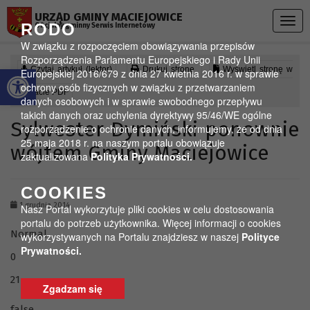
Przejdź do menu
Przejdź do stopki strony
Przejdź do głównej treści strony
URZĄD GMINY MACIEJOWICE
Togg
RODO
Oficjalny gminny Serwis Internetowy
navig
W związku z rozpoczęciem obowiązywania przepisów
Rozporządzenia Parlamentu Europejskiego i Rady Unii
Otwórz pasek narzędzi
Czytaj artykuł (lektor)
Drukuj stronę
Wyświetl stronę w
Europejskiej 2016/679 z dnia 27 kwietnia 2016 r. w sprawie
ochrony osób fizycznych w związku z przetwarzaniem
formacie PDF
danych osobowych i w sprawie swobodnego przepływu
takich danych oraz uchylenia dyrektywy 95/46/WE ogólne
Sylwester Dymiński ponownie
rozporządzenie o ochronie danych, informujemy, że od dnia
25 maja 2018 r. na naszym portalu obowiązuje
wójtem Gminy Maciejowice
zaktualizowana
Polityka Prywatności.
COOKIES
1 grudnia 2014
Nasz Portal wykorzytuje pliki cookies w celu dostosowania
portalu do potrzeb użytkownika. Więcej informacji o cookies
Normal
wykorzystywanych na Portalu znajdziesz w naszej
Polityce
Prywatności.
0
21
Zgadzam się
false