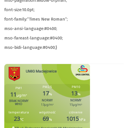
mso-pagination:widow-orphan;
font-size:10.0pt;
font-family:”Times New Roman”;
mso-ansi-language:#0400;
mso-fareast-language:#0400;
mso-bidi-language:#0400;}