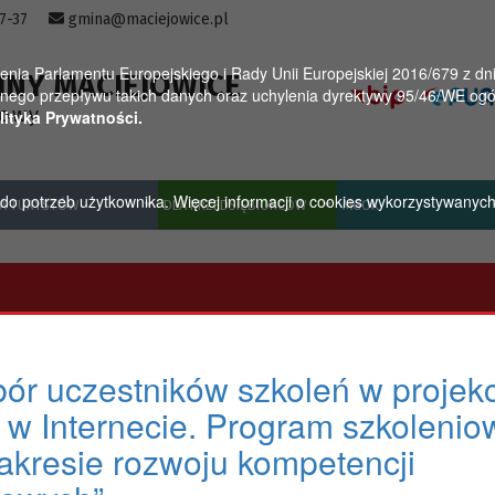
57-37
gmina@maciejowice.pl
a Parlamentu Europejskiego i Rady Unii Europejskiej 2016/679 z dnia
INY MACIEJOWICE
ego przepływu takich danych oraz uchylenia dyrektywy 95/46/WE ogól
towy
lityka Prywatności.
u do potrzeb użytkownika. Więcej informacji o cookies wykorzystywanyc
A TURYSTÓW
DLA PRZEDSIĘBIORCÓW
MGOK
ór uczestników szkoleń w projek
a w Internecie. Program szkolenio
akresie rozwoju kompetencji