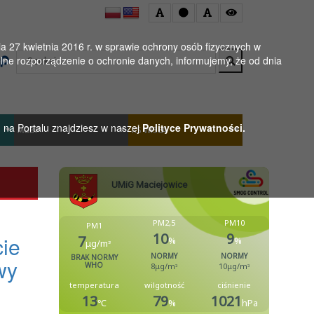
 27 kwietnia 2016 r. w sprawie ochrony osób fizycznych w
Wyszukaj
ne rozporządzenie o ochronie danych, informujemy, że od dnia
h na Portalu znajdziesz w naszej
Polityce Prywatności.
MGBP
KS WISŁA
cie
wy