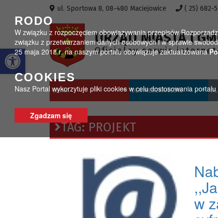
Przejdź do menu
Przejdź do stopki strony
Przejdź do głównej treści strony
ul. Sportowa 8, 08-480 Maciejowice
( 25) 682-
RODO
W związku z rozpoczęciem obowiązywania przepisów Rozporządzeni
URZĄD MIASTA I GM
związku z przetwarzaniem danych osobowych i w sprawie swobodn
Otwórz pasek narzędzi
Oficjalny serwis interne
25 maja 2018 r. na naszym portalu obowiązuje zaktualizowana
Po
COOKIES
Nasz Portal wykorzytuje pliki cookies w celu dostosowania portal
GMINA
DLA MIESZKAŃCÓW
DL
Zgadzam się
TAG:
PROJEKT
Nab
,,J
w z