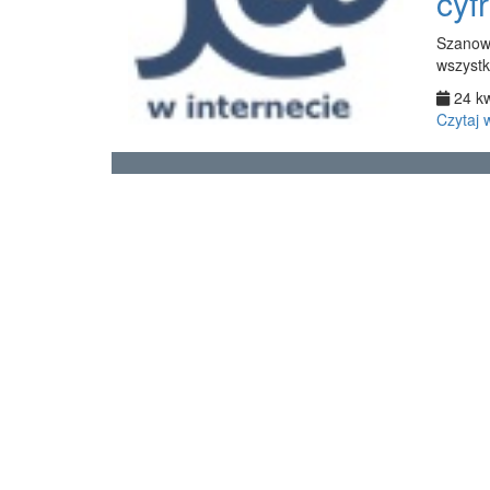
cyf
Szanow
wszystk
24 kw
Czytaj 