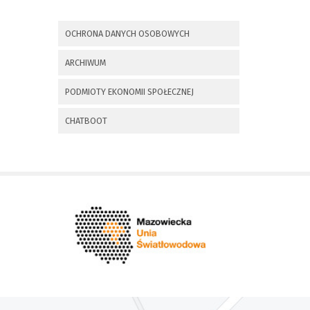
x
Nadchodzące wydarzenia:
OCHRONA DANYCH OSOBOWYCH
Invalid date
225 rocznica
ARCHIWUM
Insurekcji
Kościuszkowskiej i
PODMIOTY EKONOMII SPOŁECZNEJ
Bitwy pod
Maciejowicami oraz
XXXV Rajd
CHATBOOT
Kościuszkowski
Invalid date
Zaproszenie na spotkanie
informacyjne 28.09.2021 r.
Invalid date
ZAPROSZENIE NA
XXIX Konkurs Kapel
i Śpiewaków
Ludowych Regionów