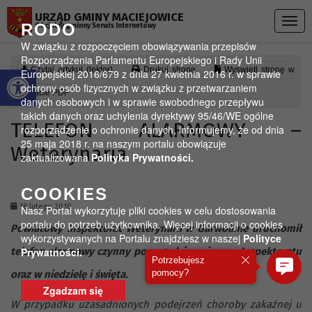
Przejdź do menu
Przejdź do stopki strony
Przejdź do głównej treści strony
URZĄD GMINY MACIEJOWICE
Togg
RODO
Oficjalny gminny Serwis Internetowy
navig
W związku z rozpoczęciem obowiązywania przepisów
Rozporządzenia Parlamentu Europejskiego i Rady Unii
Otwórz pasek narzędzi
Czytaj artykuł (lektor)
Drukuj stronę
Wyświetl stronę w
Europejskiej 2016/679 z dnia 27 kwietnia 2016 r. w sprawie
ochrony osób fizycznych w związku z przetwarzaniem
formacie PDF
danych osobowych i w sprawie swobodnego przepływu
takich danych oraz uchylenia dyrektywy 95/46/WE ogólne
TELEFON ALARMOWY –
rozporządzenie o ochronie danych, informujemy, że od dnia
25 maja 2018 r. na naszym portalu obowiązuje
Weterynaria
zaktualizowana
Polityka Prywatności.
COOKIES
18 lutego 2010
Nasz Portal wykorzytuje pliki cookies w celu dostosowania
portalu do potrzeb użytkownika. Więcej informacji o cookies
Powiatowy Inspektorat Weterynarii w Garwolinie uruchomił
wykorzystywanych na Portalu znajdziesz w naszej
Polityce
telefon alarmowy czynny poza godzinami pracy Inspektoratu
Prywatności.
Potrzebujesz
pomocy?
oraz w niedzielę i święta.
Zgadzam się
W przypadku uzasadnionych podejrzeń choroby zakaźnej u