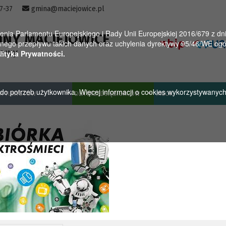
57-37
gmina@maciejowice.pl
a Parlamentu Europejskiego i Rady Unii Europejskiej 2016/679 z dnia
INY MACIEJOWICE
ego przepływu takich danych oraz uchylenia dyrektywy 95/46/WE ogól
towy
lityka Prywatności.
u do potrzeb użytkownika. Więcej informacji o cookies wykorzystywanyc
A TURYSTÓW
DLA PRZEDSIĘBIORCÓW
MGOK