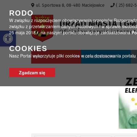
Przejdź do menu
Przejdź do stopki strony
Przejdź do głównej treści strony
ul. Sportowa 8, 08-480 Maciejowice
( 25) 682-
RODO
W związku z rozpoczęciem obowiązywania przepisów Rozporządzeni
URZĄD MIASTA I GM
związku z przetwarzaniem danych osobowych i w sprawie swobodn
Otwórz pasek narzędzi
Oficjalny serwis interne
25 maja 2018 r. na naszym portalu obowiązuje zaktualizowana
Po
COOKIES
Nasz Portal wykorzytuje pliki cookies w celu dostosowania portal
GMINA
DLA MIESZKAŃCÓW
DL
Zgadzam się