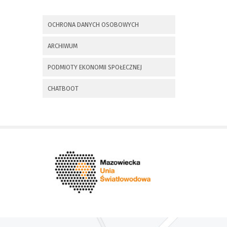
x
Nadchodzące wydarzenia:
OCHRONA DANYCH OSOBOWYCH
Invalid date
225 rocznica
ARCHIWUM
Insurekcji
Kościuszkowskiej i
PODMIOTY EKONOMII SPOŁECZNEJ
Bitwy pod
Maciejowicami oraz
XXXV Rajd
CHATBOOT
Kościuszkowski
Invalid date
Zaproszenie na spotkanie
informacyjne 28.09.2021 r.
Invalid date
ZAPROSZENIE NA
XXIX Konkurs Kapel
i Śpiewaków
Ludowych Regionów