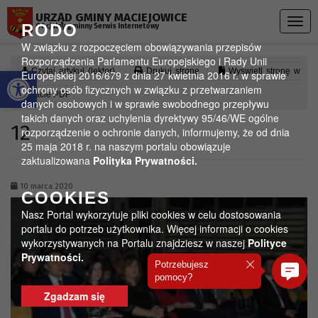
Przejdź do menu
Przejdź do stopki strony
Przejdź do głównej treści strony
URZĄD GMINY MACIEJOWICE
Togg
RODO
Oficjalny gminny Serwis Internetowy
navig
W związku z rozpoczęciem obowiązywania przepisów
Rozporządzenia Parlamentu Europejskiego i Rady Unii
Otwórz pasek narzędzi
Czytaj artykuł (lektor)
Drukuj stronę
Wyświetl stronę w
Europejskiej 2016/679 z dnia 27 kwietnia 2016 r. w sprawie
ochrony osób fizycznych w związku z przetwarzaniem
formacie PDF
danych osobowych i w sprawie swobodnego przepływu
takich danych oraz uchylenia dyrektywy 95/46/WE ogólne
12
rozporządzenie o ochronie danych, informujemy, że od dnia
25 maja 2018 r. na naszym portalu obowiązuje
zaktualizowana
Polityka Prywatności.
10 marca 2020
COOKIES
Nasz Portal wykorzytuje pliki cookies w celu dostosowania
portalu do potrzeb użytkownika. Więcej informacji o cookies
wykorzystywanych na Portalu znajdziesz w naszej
Polityce
Prywatności.
Potrzebujesz
pomocy?
Zgadzam się