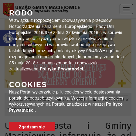
Przejdź do menu
Przejdź do stopki strony
Przejdź do głównej treści strony
URZĄD GMINY MACIEJOWICE
Togg
RODO
Oficjalny gminny Serwis Internetowy
navig
W związku z rozpoczęciem obowiązywania przepisów
Rozporządzenia Parlamentu Europejskiego i Rady Unii
Otwórz pasek narzędzi
Europejskiej 2016/679 z dnia 27 kwietnia 2016 r. w sprawie
ochrony osób fizycznych w związku z przetwarzaniem
danych osobowych i w sprawie swobodnego przepływu
takich danych oraz uchylenia dyrektywy 95/46/WE ogólne
rozporządzenie o ochronie danych, informujemy, że od dnia
25 maja 2018 r. na naszym portalu obowiązuje
zaktualizowana
Polityka Prywatności.
COOKIES
Nasz Portal wykorzytuje pliki cookies w celu dostosowania
portalu do potrzeb użytkownika. Więcej informacji o cookies
Czytaj artykuł (lektor)
Drukuj stronę
Wyświetl stronę w
wykorzystywanych na Portalu znajdziesz w naszej
Polityce
Prywatności.
formacie PDF
Urząd Miasta i Gminy
Zgadzam się